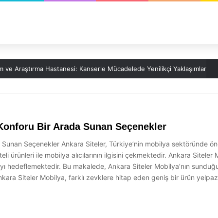
m ve Araştırma Hastanesi: Kanserle Mücadelede Yenilikçi Yaklaşımlar
e Konforu Bir Arada Sunan Seçenekler
da Sunan Seçenekler Ankara Siteler, Türkiye’nin mobilya sektöründe ö
eli ürünleri ile mobilya alıcılarının ilgisini çekmektedir. Ankara Siteler
hedeflemektedir. Bu makalede, Ankara Siteler Mobilya’nın sunduğu ürün
kara Siteler Mobilya, farklı zevklere hitap eden geniş bir ürün yelpa