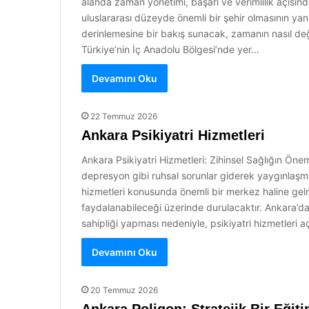
alanda zaman yönetimi, başarı ve verimlilik açısın
uluslararası düzeyde önemli bir şehir olmasının ya
derinlemesine bir bakış sunacak, zamanın nasıl de
Türkiye’nin İç Anadolu Bölgesi’nde yer…
Devamını Oku
22 Temmuz 2026
Ankara Psikiyatri Hizmetleri
Ankara Psikiyatri Hizmetleri: Zihinsel Sağlığın Önem
depresyon gibi ruhsal sorunlar giderek yaygınlaşma
hizmetleri konusunda önemli bir merkez haline gelmi
faydalanabileceği üzerinde durulacaktır. Ankara’da
sahipliği yapması nedeniyle, psikiyatri hizmetleri a
Devamını Oku
20 Temmuz 2026