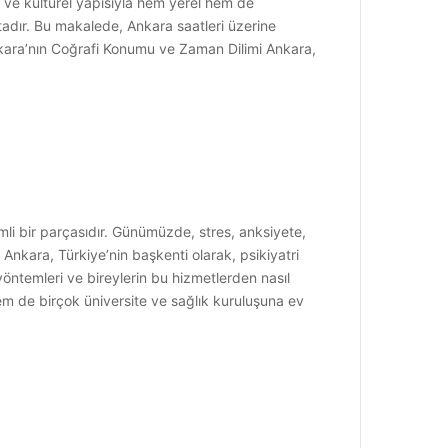
u ve kültürel yapısıyla hem yerel hem de
tadır. Bu makalede, Ankara saatleri üzerine
nkara’nın Coğrafi Konumu ve Zaman Dilimi Ankara,
emli bir parçasıdır. Günümüzde, stres, anksiyete,
Ankara, Türkiye’nin başkenti olarak, psikiyatri
yöntemleri ve bireylerin bu hizmetlerden nasıl
em de birçok üniversite ve sağlık kuruluşuna ev