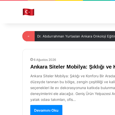
=
Dr. Abdurrahman Yurtaslan Ankara Onkoloji Eğiti
6 Ağustos 2026
Ankara Siteler Mobilya: Şıklığı v
Ankara Siteler Mobilya: Şıklığı ve Konforu Bir Ara
düzeyde tanınan bu bölge, zengin çeşitliliği ve kalit
seçenekleri ile ev dekorasyonuna katkıda bulunmayı 
deneyimlerini ele alacağız. Geniş Ürün Yelpazesi An
yatak odası takımları, ofis…
Devamını Oku