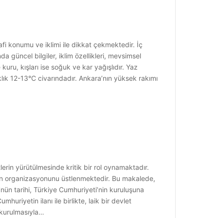
fi konumu ve iklimi ile dikkat çekmektedir. İç
 güncel bilgiler, iklim özellikleri, mevsimsel
kuru, kışları ise soğuk ve kar yağışlıdır. Yaz
caklık 12-13°C civarındadır. Ankara’nın yüksek rakımı
erin yürütülmesinde kritik bir rol oynamaktadır.
lerin organizasyonunu üstlenmektedir. Bu makalede,
ü’nün tarihi, Türkiye Cumhuriyeti’nin kuruluşuna
uriyetin ilanı ile birlikte, laik bir devlet
n kurulmasıyla…