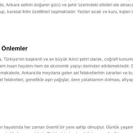
e, Ankara selinin doğanın gücü ve şehir üzerindeki etkileri ele alınacak
p, karasal iklim özellikleri taşımaktadır. Yazları sıcak ve kuru, kışlar
e Önlemler
, Türkiye’nin başkenti ve en büyük ikinci şehri olarak, coğrafi konum
, hem insan hayatını hem de ekonomik yapıyı derinden etkilemektedir. 
makalede, Ankara’da meydana gelen sel felaketlerinin zararları ve bu 
 felaketleri, genellikle aşırı yağışlar, dere yataklarının dolması, altyapı
n hayatında her zaman önemli bir yere sahip olmuştur. Günlük yaşamda