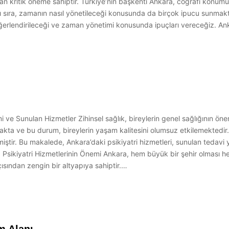
dan kritik öneme sahiptir. Türkiye’nin başkenti Ankara, coğrafi konum
nı sıra, zamanın nasıl yönetileceği konusunda da birçok ipucu sunmak
ğerlendirileceği ve zaman yönetimi konusunda ipuçları vereceğiz. A
i ve Sunulan Hizmetler Zihinsel sağlık, bireylerin genel sağlığının ön
kta ve bu durum, bireylerin yaşam kalitesini olumsuz etkilemektedir. 
ştir. Bu makalede, Ankara’daki psikiyatri hizmetleri, sunulan tedavi 
 Psikiyatri Hizmetlerinin Önemi Ankara, hem büyük bir şehir olması h
çısından zengin bir altyapıya sahiptir.…