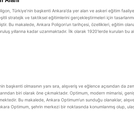
m Alanı
igon, Türkiye’nin başkenti Ankara’da yer alan ve askeri eğitim faaliyet
şitli stratejik ve taktiksel eğitimlerini gerçekleştirmeleri için tasarla
tir. Bu makalede, Ankara Poligon’un tarihçesi, özellikleri, eğitim olana
ruluş yıllarına kadar uzanmaktadır. İlk olarak 1920’lerde kurulan bu a
i
nin başkenti olmasının yanı sıra, alışveriş ve eğlence açısından da z
talarından biri olarak öne çıkmaktadır. Optimum, modern mimarisi, ge
kmektedir. Bu makalede, Ankara Optimum’un sunduğu olanaklar, alışveri
nkara Optimum, şehrin merkezi bir noktasında konumlanmış olup, ulaş