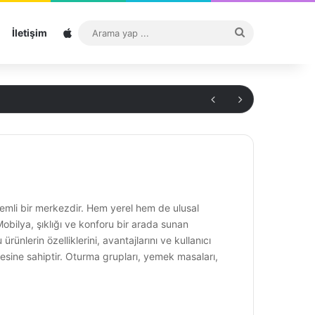
Sitemap
Arama
İletişim
yap
...
nemli bir merkezdir. Hem yerel hem de ulusal
 Mobilya, şıklığı ve konforu bir arada sunan
lerin özelliklerini, avantajlarını ve kullanıcı
zesine sahiptir. Oturma grupları, yemek masaları,