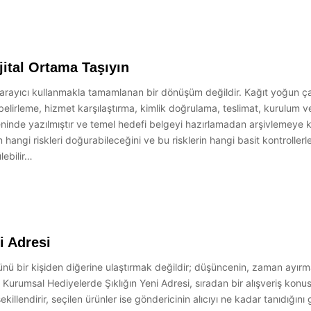
jital Ortama Taşıyın
a tarayıcı kullanmakla tamamlanan bir dönüşüm değildir. Kağıt yoğun 
iyaç belirleme, hizmet karşılaştırma, kimlik doğrulama, teslimat, kurulu
de yazılmıştır ve temel hedefi belgeyi hazırlamadan arşivlemeye kada
n hangi riskleri doğurabileceğini ve bu risklerin hangi basit kontroller
lebilir…
i Adresi
ünü bir kişiden diğerine ulaştırmak değildir; düşüncenin, zaman ayırma
 Kurumsal Hediyelerde Şıklığın Yeni Adresi, sıradan bir alışveriş kon
ekillendirir, seçilen ürünler ise göndericinin alıcıyı ne kadar tanıdığın