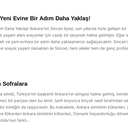
 Yeni Evine Bir Adım Daha Yaklaş!
dım Daha Yaklaş! Ankara’nın Sincan ilçesi, son yıllarda hızla gelişen 
 yaşam alanı arayanlar için cazip bir seçenek haline gelmiştir. Eğer s
k ve yeni evinize bir adım daha yaklaşmanızı sağlayacaktır. Sincan’ın
arı ve sosyal yaşam olanakları ile Sincan, hem aileler hem de genç prof
 Sofralara
simidi, Türkiye’nin başkenti Ankara’nın simgesi haline gelmiş, kendi
mez bir parçası olan bu simit, tarih boyunca birçok nesil tarafından sev
bir kimliğin de taşıyıcısıdır. Bu makalede, Ankara simidinin kökenleri,
 ve Kökenleri Ankara simidinin kökenleri, Osmanlı İmparatorluğu dön
dolu’nun farklı…