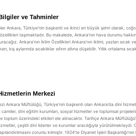
ilgiler ve Tahminler
r Ankara, Türkiye’nin başkenti ve ikinci en büyük şehri olarak, coğra
özellikleri taşımaktadır. Bu makalede, Ankara’nın hava durumu hakkında
cağız. Ankara’nın İklim Özellikleri Ankara’nın iklimi, yazları sıcak ve 
en, kış aylarında sıcaklıklar sıfırın altına düşebilir. Yıllık ortalama sı
Hizmetlerin Merkezi
zi Ankara Müftülüğü, Türkiye’nin başkenti olan Ankara’da dini hizmetl
i camiler, dini eğitim kurumları, sosyal hizmetler ve toplumsal proje
 ve toplum üzerindeki etkileri ele alınacaktır. Tarihçe Ankara Müftülüğ
er, çeşitli dini liderler ve kurumlar aracılığıyla yürütülmekteydi. Cumh
ılandırılmasını zorunlu kılmıştır. 1924’te Diyanet İşleri Başkanlığı’nı