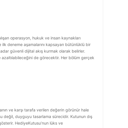
çalışan operasyon, hukuk ve insan kaynakları
m ve ilk deneme aşamalarını kapsayan bütünlüklü bir
r güvenli dijital akış kurmak olarak belirler.
le azaltılabileceğini de görecektir. Her bölüm gerçek
nın ve karşı tarafa verilen değerin görünür hale
usu değil, duyguyu tasarlama sürecidir. Kutunun dış
ı gösterir. HediyeKutusu’nun lüks ve