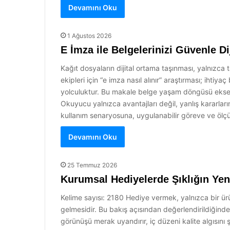
Devamını Oku
1 Ağustos 2026
E İmza ile Belgelerinizi Güvenle Di
Kağıt dosyaların dijital ortama taşınması, yalnızc
ekipleri için “e imza nasıl alınır” araştırması; iht
yolculuktur. Bu makale belge yaşam döngüsü eksenin
Okuyucu yalnızca avantajları değil, yanlış kararları
kullanım senaryosuna, uygulanabilir göreve ve ölçü
Devamını Oku
25 Temmuz 2026
Kurumsal Hediyelerde Şıklığın Yen
Kelime sayısı: 2180 Hediye vermek, yalnızca bir ür
gelmesidir. Bu bakış açısından değerlendirildiğinde
görünüşü merak uyandırır, iç düzeni kalite algısını ş