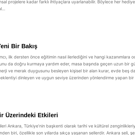
rumsal projelere kadar farklı ihtiyaçlara uyarlanabilir. Böylece her hed
al…
eni Bir Bakış
cı, ilk dersten önce eğitimin nasıl ilerlediğini ve hangi kazanımlara od
sunu da doğru kurmaya yardım eder, masa başında geçen uzun bir günü
erji ve merak duygusunu besleyen kişisel bir alan kurar, evde beş daki
 beklentiyi dinleyen ve uygun seviye üzerinden yönlendirme yapan bir e
 Üzerindeki Etkileri
ri Ankara, Türkiye’nin başkenti olarak tarihi ve kültürel zenginlikler
en biri, özellikle son yıllarda sıkça yaşanan sellerdir. Ankara seli, şeh