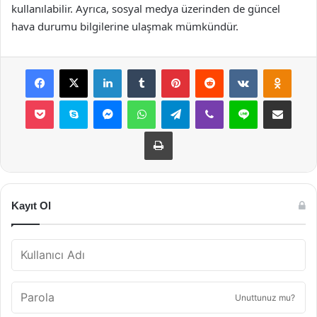
kullanılabilir. Ayrıca, sosyal medya üzerinden de güncel
hava durumu bilgilerine ulaşmak mümkündür.
Facebook
X
LinkedIn
Tumblr
Pinterest
Reddit
VKontakte
Odnok
Pocket
Skype
Messenger
WhatsApp
Telegram
Viber
Line
E-Posta ile payla
Yazdır
Kayıt Ol
Unuttunuz mu?