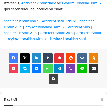
isterseniz,
Acarkent kiralık daire
ve
Beykoz Konakları kiralık
gibi seçenekleri de inceleyebilirsiniz.
acarkent kiralık daire
|
acarkent satılık daire
|
acarkent
kiralık villa
|
beykoz konakları kiralık
|
acarkent villa
|
acarkent kiralık villa
|
acarkent satılık villa
|
acarkent satılık
|
Beykoz Konakları Kiralık
|
beykoz konakları satılık
Facebook
X
LinkedIn
Tumblr
Pinterest
Reddit
VKontakte
Odnok
Pocket
Skype
Messenger
WhatsApp
Telegram
Viber
Line
E-Posta ile payla
Yazdır
Kayıt Ol