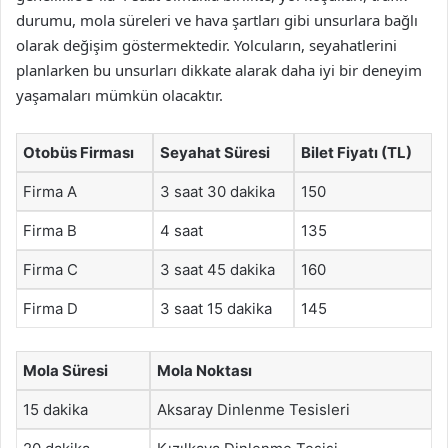
durumu, mola süreleri ve hava şartları gibi unsurlara bağlı
olarak değişim göstermektedir. Yolcuların, seyahatlerini
planlarken bu unsurları dikkate alarak daha iyi bir deneyim
yaşamaları mümkün olacaktır.
Otobüs Firması
Seyahat Süresi
Bilet Fiyatı (TL)
Firma A
3 saat 30 dakika
150
Firma B
4 saat
135
Firma C
3 saat 45 dakika
160
Firma D
3 saat 15 dakika
145
Mola Süresi
Mola Noktası
15 dakika
Aksaray Dinlenme Tesisleri