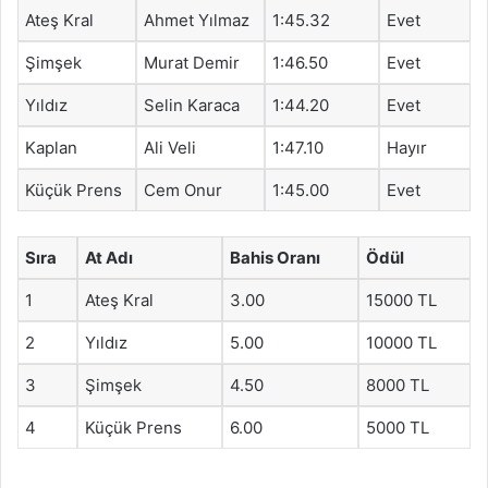
Ateş Kral
Ahmet Yılmaz
1:45.32
Evet
Şimşek
Murat Demir
1:46.50
Evet
Yıldız
Selin Karaca
1:44.20
Evet
Kaplan
Ali Veli
1:47.10
Hayır
Küçük Prens
Cem Onur
1:45.00
Evet
Sıra
At Adı
Bahis Oranı
Ödül
1
Ateş Kral
3.00
15000 TL
2
Yıldız
5.00
10000 TL
3
Şimşek
4.50
8000 TL
4
Küçük Prens
6.00
5000 TL