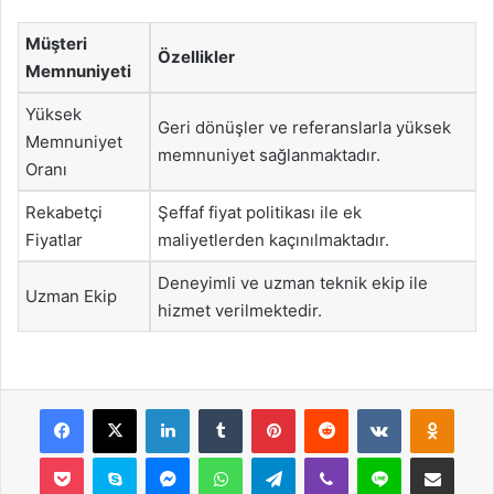
Müşteri
Özellikler
Memnuniyeti
Yüksek
Geri dönüşler ve referanslarla yüksek
Memnuniyet
memnuniyet sağlanmaktadır.
Oranı
Rekabetçi
Şeffaf fiyat politikası ile ek
Fiyatlar
maliyetlerden kaçınılmaktadır.
Deneyimli ve uzman teknik ekip ile
Uzman Ekip
hizmet verilmektedir.
Facebook
X
LinkedIn
Tumblr
Pinterest
Reddit
VKontakte
Odnok
Pocket
Skype
Messenger
WhatsApp
Telegram
Viber
Line
E-Posta ile payla