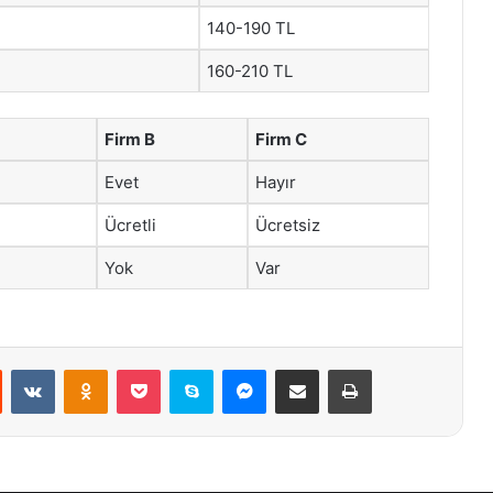
140-190 TL
160-210 TL
Firm B
Firm C
Evet
Hayır
Ücretli
Ücretsiz
Yok
Var
st
Reddit
VKontakte
Odnoklassniki
Pocket
Skype
Messenger
E-Posta ile paylaş
Yazdır