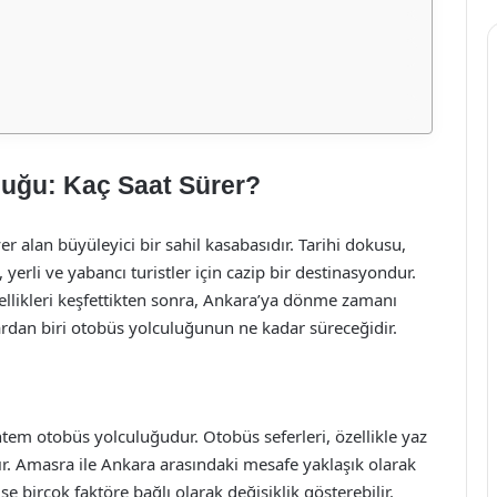
uğu: Kaç Saat Sürer?
r alan büyüleyici bir sahil kasabasıdır. Tarihi dokusu,
yerli ve yabancı turistler için cazip bir destinasyondur.
likleri keşfettikten sonra, Ankara’ya dönme zamanı
ardan biri otobüs yolculuğunun ne kadar süreceğidir.
em otobüs yolculuğudur. Otobüs seferleri, özellikle yaz
r. Amasra ile Ankara arasındaki mesafe yaklaşık olarak
e birçok faktöre bağlı olarak değişiklik gösterebilir.