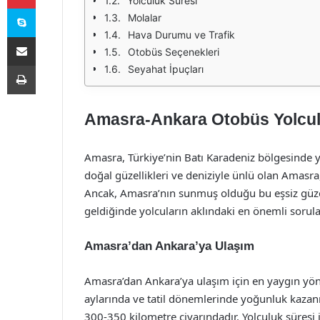
Yolculuk Süresi
Skype
Molalar
Hava Durumu ve Trafik
E-Posta ile paylaş
Otobüs Seçenekleri
Yazdır
Seyahat İpuçları
Amasra-Ankara Otobüs Yolcul
Amasra, Türkiye’nin Batı Karadeniz bölgesinde ye
doğal güzellikleri ve deniziyle ünlü olan Amasra, 
Ancak, Amasra’nın sunmuş olduğu bu eşsiz güzel
geldiğinde yolcuların aklındaki en önemli sorul
Amasra’dan Ankara’ya Ulaşım
Amasra’dan Ankara’ya ulaşım için en yaygın yönt
aylarında ve tatil dönemlerinde yoğunluk kazanı
300-350 kilometre civarındadır. Yolculuk süresi is