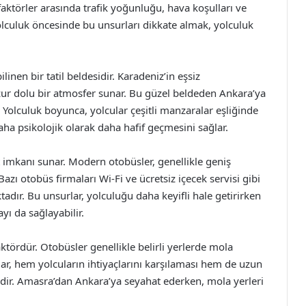
 faktörler arasında trafik yoğunluğu, hava koşulları ve
olculuk öncesinde bu unsurları dikkate almak, yolculuk
nen bir tatil beldesidir. Karadeniz’in eşsiz
zur dolu bir atmosfer sunar. Bu güzel beldeden Ankara’ya
 Yolculuk boyunca, yolcular çeşitli manzaralar eşliğinde
aha psikolojik olarak daha hafif geçmesini sağlar.
 imkanı sunar. Modern otobüsler, genellikle geniş
Bazı otobüs firmaları Wi-Fi ve ücretsiz içecek servisi gibi
dır. Bu unsurlar, yolculuğu daha keyifli hale getirirken
ı da sağlayabilir.
ktördür. Otobüsler genellikle belirli yerlerde mola
ar, hem yolcuların ihtiyaçlarını karşılaması hem de uzun
ir. Amasra’dan Ankara’ya seyahat ederken, mola yerleri