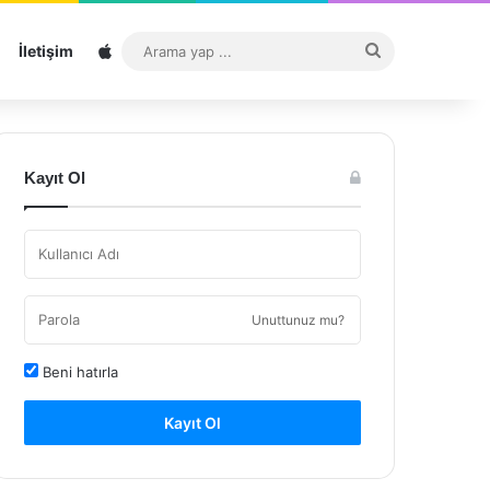
Sitemap
Arama
İletişim
yap
...
Kayıt Ol
Unuttunuz mu?
Beni hatırla
Kayıt Ol