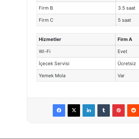
Firm B
3.5 saat
Firm C
5 saat
Hizmetler
Firm A
Wi-Fi
Evet
İçecek Servisi
Ücretsiz
Yemek Mola
Var
Facebook
X
LinkedIn
Tumblr
Pintere