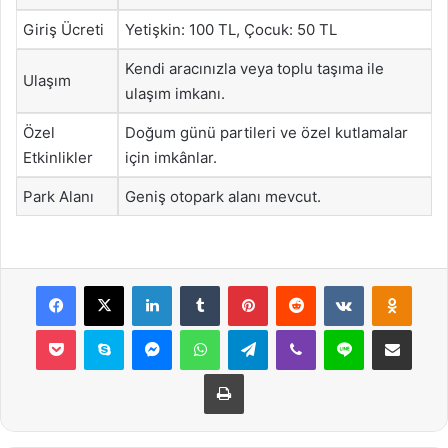
Giriş Ücreti
Yetişkin: 100 TL, Çocuk: 50 TL
Kendi aracınızla veya toplu taşıma ile
Ulaşım
ulaşım imkanı.
Özel
Doğum günü partileri ve özel kutlamalar
Etkinlikler
için imkânlar.
Park Alanı
Geniş otopark alanı mevcut.
Facebook
X
LinkedIn
Tumblr
Pinterest
Reddit
VKontakte
Odnok
Pocket
Skype
Messenger
WhatsApp
Telegram
Viber
Line
E-Posta ile payla
Yazdır