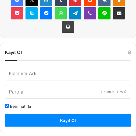
Pocket
Skype
Messenger
WhatsApp
Telegram
Viber
Line
E-Posta ile payla
Yazdır
Kayıt Ol
Unuttunuz mu?
Beni hatırla
Kayıt Ol