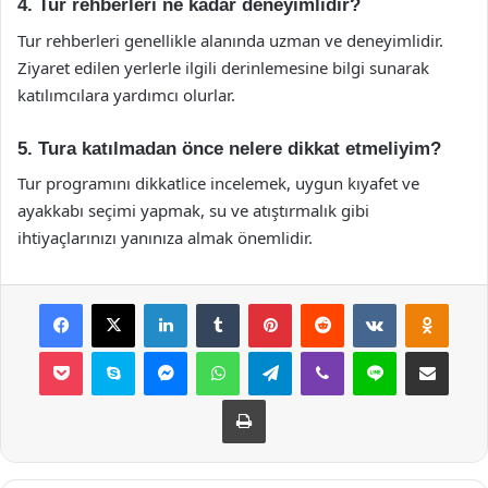
4. Tur rehberleri ne kadar deneyimlidir?
Tur rehberleri genellikle alanında uzman ve deneyimlidir.
Ziyaret edilen yerlerle ilgili derinlemesine bilgi sunarak
katılımcılara yardımcı olurlar.
5. Tura katılmadan önce nelere dikkat etmeliyim?
Tur programını dikkatlice incelemek, uygun kıyafet ve
ayakkabı seçimi yapmak, su ve atıştırmalık gibi
ihtiyaçlarınızı yanınıza almak önemlidir.
Facebook
X
LinkedIn
Tumblr
Pinterest
Reddit
VKontakte
Odnok
Pocket
Skype
Messenger
WhatsApp
Telegram
Viber
Line
E-Posta ile payla
Yazdır