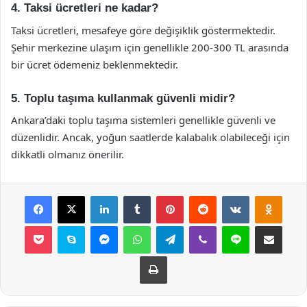
4. Taksi ücretleri ne kadar?
Taksi ücretleri, mesafeye göre değişiklik göstermektedir.
Şehir merkezine ulaşım için genellikle 200-300 TL arasında
bir ücret ödemeniz beklenmektedir.
5. Toplu taşıma kullanmak güvenli midir?
Ankara’daki toplu taşıma sistemleri genellikle güvenli ve
düzenlidir. Ancak, yoğun saatlerde kalabalık olabileceği için
dikkatli olmanız önerilir.
Facebook
X
LinkedIn
Tumblr
Pinterest
Reddit
VKontakte
Odnok
Pocket
Skype
Messenger
WhatsApp
Telegram
Viber
Line
E-Posta ile payla
Yazdır