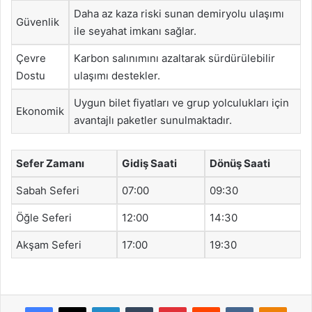
Daha az kaza riski sunan demiryolu ulaşımı
Güvenlik
ile seyahat imkanı sağlar.
Çevre
Karbon salınımını azaltarak sürdürülebilir
Dostu
ulaşımı destekler.
Uygun bilet fiyatları ve grup yolculukları için
Ekonomik
avantajlı paketler sunulmaktadır.
Sefer Zamanı
Gidiş Saati
Dönüş Saati
Sabah Seferi
07:00
09:30
Öğle Seferi
12:00
14:30
Akşam Seferi
17:00
19:30
Facebook
X
LinkedIn
Tumblr
Pinterest
Reddit
VKontakte
Odnok