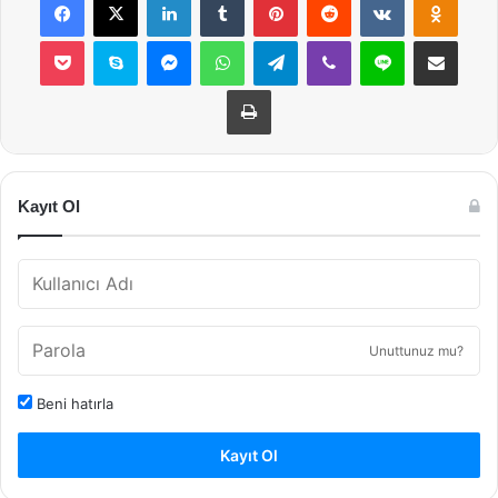
Pocket
Skype
Messenger
WhatsApp
Telegram
Viber
Line
E-Posta ile payla
Yazdır
Kayıt Ol
Unuttunuz mu?
Beni hatırla
Kayıt Ol