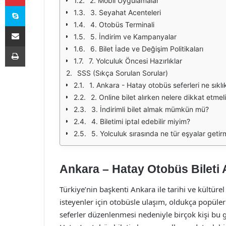
2. Mobil Uygulamalar
Skype
3. Seyahat Acenteleri
4. Otobüs Terminali
E-Posta ile paylaş
5. İndirim ve Kampanyalar
Yazdır
6. Bilet İade ve Değişim Politikaları
7. Yolculuk Öncesi Hazırlıklar
SSS (Sıkça Sorulan Sorular)
1. Ankara - Hatay otobüs seferleri ne sıkl
2. Online bilet alırken nelere dikkat etmel
3. İndirimli bilet almak mümkün mü?
4. Biletimi iptal edebilir miyim?
5. Yolculuk sırasında ne tür eşyalar getir
Ankara – Hatay Otobüs Bileti 
Türkiye’nin başkenti Ankara ile tarihi ve kültüre
isteyenler için otobüsle ulaşım, oldukça popüler
seferler düzenlenmesi nedeniyle birçok kişi bu 