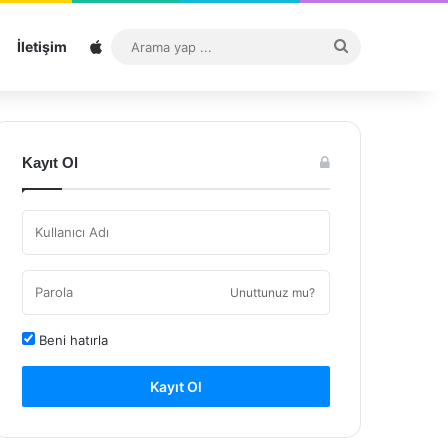
Sitemap
Arama
İletişim
yap
...
Kayıt Ol
Unuttunuz mu?
Beni hatırla
Kayıt Ol