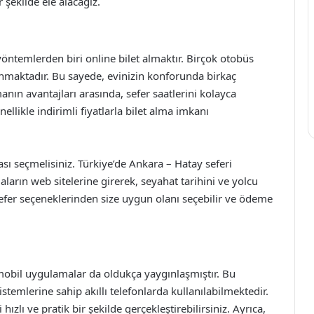
r şekilde ele alacağız.
ntemlerden biri online bilet almaktır. Birçok otobüs
sunmaktadır. Bu sayede, evinizin konforunda birkaç
almanın avantajları arasında, sefer saatlerini kolayca
ellikle indirimli fiyatlarla bilet alma imkanı
ası seçmelisiniz. Türkiye’de Ankara – Hatay seferi
arın web sitelerine girerek, seyahat tarihini ve yolcu
 sefer seçeneklerinden size uygun olanı seçebilir ve ödeme
n mobil uygulamalar da oldukça yaygınlaşmıştır. Bu
emlerine sahip akıllı telefonlarda kullanılabilmektedir.
ızlı ve pratik bir şekilde gerçekleştirebilirsiniz. Ayrıca,