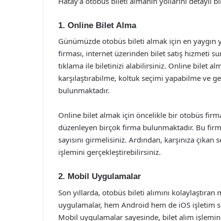
Hatay’a otobüs bileti almanın yollarını detaylı bi
1. Online Bilet Alma
Günümüzde otobüs bileti almak için en yaygın yö
firması, internet üzerinden bilet satış hizmeti 
tıklama ile biletinizi alabilirsiniz. Online bilet 
karşılaştırabilme, koltuk seçimi yapabilme ve gen
bulunmaktadır.
Online bilet almak için öncelikle bir otobüs firm
düzenleyen birçok firma bulunmaktadır. Bu firmal
sayısını girmelisiniz. Ardından, karşınıza çıkan
işlemini gerçekleştirebilirsiniz.
2. Mobil Uygulamalar
Son yıllarda, otobüs bileti alımını kolaylaştıra
uygulamalar, hem Android hem de iOS işletim sist
Mobil uygulamalar sayesinde, bilet alım işlemini h