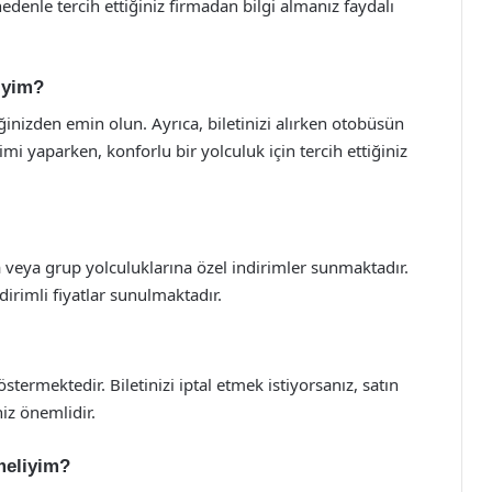
 nedenle tercih ettiğiniz firmadan bilgi almanız faydalı
liyim?
iğinizden emin olun. Ayrıca, biletinizi alırken otobüsün
çimi yaparken, konforlu bir yolculuk için tercih ettiğiniz
ra veya grup yolculuklarına özel indirimler sunmaktadır.
irimli fiyatlar sunulmaktadır.
göstermektedir. Biletinizi iptal etmek istiyorsanız, satın
niz önemlidir.
rmeliyim?