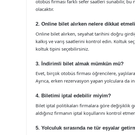
otobüs firması farklı sefer saatleri sunabilir, bu
olacaktır.
2. Online bilet alırken nelere dikkat etme
Online bilet alırken, seyahat tarihini doğru gird
kalkış ve varış saatlerini kontrol edin. Koltuk se
koltuk tipini seçebilirsiniz.
3. İndirimli bilet almak mümkün mü?
Evet, birçok otobüs firması öğrencilere, yaşlıla
Ayrıca, erken rezervasyon yapan yolculara da ind
4. Biletimi iptal edebilir miyim?
Bilet iptal politikaları firmalara göre değişiklik 
aldığınız firmanın iptal koşullarını kontrol etme
5. Yolculuk sırasında ne tür eşyalar geti