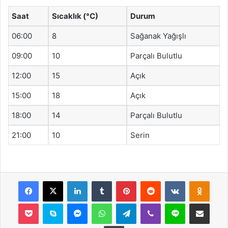
Saat
Sıcaklık (°C)
Durum
06:00
8
Sağanak Yağışlı
09:00
10
Parçalı Bulutlu
12:00
15
Açık
15:00
18
Açık
18:00
14
Parçalı Bulutlu
21:00
10
Serin
Facebook
X
LinkedIn
Tumblr
Pinterest
Reddit
VKontakte
Odnok
Pocket
Skype
Messenger
WhatsApp
Telegram
Viber
Line
E-Posta ile payla
Yazdır