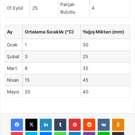
Parçalı
01 Eylül
25
4
Bulutlu
Ay
Ortalama Sıcaklık (°C)
Yağış Miktarı (mm)
Ocak
1
30
Şubat
3
25
Mart
9
35
Nisan
15
45
Mayıs
20
40
Facebook
X
LinkedIn
Tumblr
Pinterest
Reddit
VKontakte
Odnok
Pocket
Skype
Messenger
WhatsApp
Telegram
Viber
Line
E-Posta ile payla