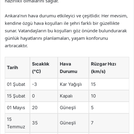
hazırlıklı olmalarını sağlar.
Ankara’nın hava durumu etkileyici ve çeşitlidir. Her mevsim,
kendine özgü hava koşulları ile şehri farklı bir güzellikte
sunar. Vatandaşların bu koşulları göz önünde bulundurarak
günlük hayatlarını planlamaları, yaşam konforunu
artıracaktır.
Sıcaklık
Hava
Rüzgar Hızı
Tarih
(°C)
Durumu
(km/s)
01 Şubat
-3
Kar Yağışlı
15
15 Şubat
0
Kapalı
10
01 Mayıs
20
Güneşli
5
15
35
Güneşli
7
Temmuz