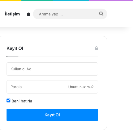
Sitemap
Arama
İletişim
yap
...
Kayıt Ol
Unuttunuz mu?
Beni hatırla
Kayıt Ol