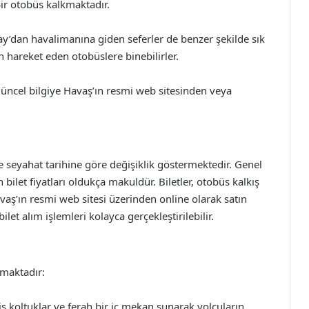
ir otobüs kalkmaktadır.
ay’dan havalimanına giden seferler de benzer şekilde sık
an hareket eden otobüslere binebilirler.
güncel bilgiye Havaş’ın resmi web sitesinden veya
ve seyahat tarihine göre değişiklik göstermektedir. Genel
ilet fiyatları oldukça makuldür. Biletler, otobüs kalkış
vaş’ın resmi web sitesi üzerinden online olarak satın
let alım işlemleri kolayca gerçekleştirilebilir.
nmaktadır:
ş koltuklar ve ferah bir iç mekan sunarak yolcuların