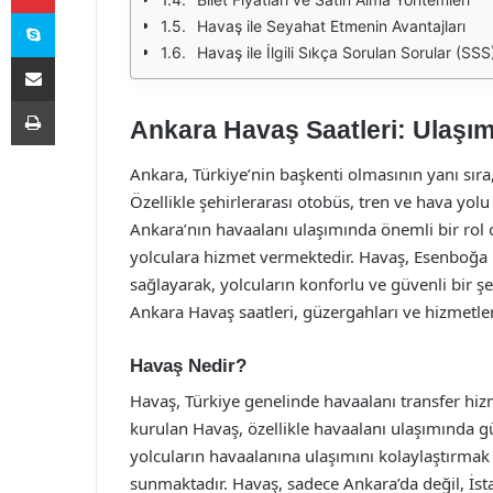
Skype
Havaş ile Seyahat Etmenin Avantajları
Havaş ile İlgili Sıkça Sorulan Sorular (SSS
E-Posta ile paylaş
Yazdır
Ankara Havaş Saatleri: Ulaşım
Ankara, Türkiye’nin başkenti olmasının yanı sıra
Özellikle şehirlerarası otobüs, tren ve hava yolu
Ankara’nın havaalanı ulaşımında önemli bir rol
yolculara hizmet vermektedir. Havaş, Esenboğa 
sağlayarak, yolcuların konforlu ve güvenli bir ş
Ankara Havaş saatleri, güzergahları ve hizmetleri
Havaş Nedir?
Havaş, Türkiye genelinde havaalanı transfer hizm
kurulan Havaş, özellikle havaalanı ulaşımında güv
yolcuların havaalanına ulaşımını kolaylaştırmak 
sunmaktadır. Havaş, sadece Ankara’da değil, İst