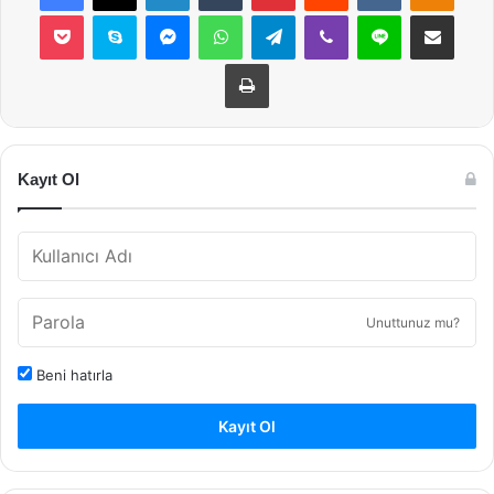
Pocket
Skype
Messenger
WhatsApp
Telegram
Viber
Line
E-Posta ile payla
Yazdır
Kayıt Ol
Unuttunuz mu?
Beni hatırla
Kayıt Ol