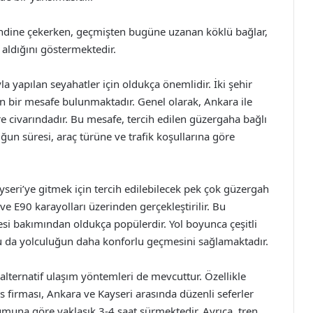
kendine çekerken, geçmişten bugüne uzanan köklü bağlar,
aldığını göstermektedir.
a yapılan seyahatler için oldukça önemlidir. İki şehir
en bir mesafe bulunmaktadır. Genel olarak, Ankara ile
e civarındadır. Bu mesafe, tercih edilen güzergaha bağlı
uğun süresi, araç türüne ve trafik koşullarına göre
yseri’ye gitmek için tercih edilebilecek pek çok güzergah
 ve E90 karayolları üzerinden gerçekleştirilir. Bu
i bakımından oldukça popülerdir. Yol boyunca çeşitli
bu da yolculuğun daha konforlu geçmesini sağlamaktadır.
alternatif ulaşım yöntemleri de mevcuttur. Özellikle
s firması, Ankara ve Kayseri arasında düzenli seferler
umuna göre yaklaşık 3-4 saat sürmektedir. Ayrıca, tren