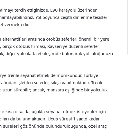
l almayı tercih ettiğinizde, E90 karayolu üzerinden
mlayabilirsiniz. Yol boyunca çeşitli dinlenme tesisleri
et vermektedir.
 alternatifleri arasında otobüs seferleri önemli bir yere
 birçok otobüs firması, Kayseri’ye düzenli seferler
k, diğer yolcularla etkileşimde bulunarak yolculuğunuzu
ri’ye trenle seyahat etmek de mümkündür. Türkiye
fından işletilen seferler, sıkça yapılmaktadır. Trenle
a uzun sürebilir; ancak, manzara eşliğinde bir yolculuk
fe kısa olsa da, uçakla seyahat etmek isteyenler için
lları da bulunmaktadır. Uçuş süresi 1 saate kadar
n süreleri göz önünde bulundurulduğunda, özel araç