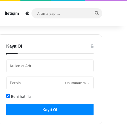
Sitemap
Arama
İletişim
yap
...
Kayıt Ol
Unuttunuz mu?
Beni hatırla
Kayıt Ol