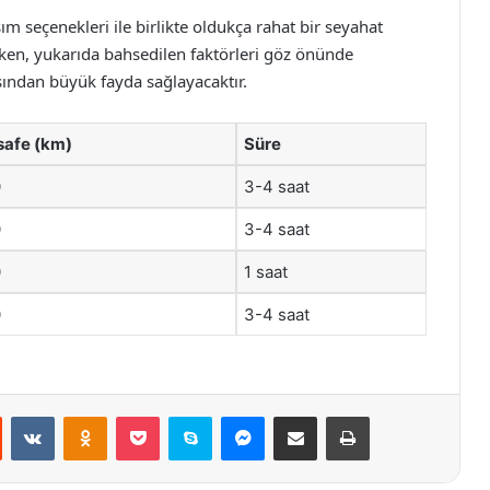
şım seçenekleri ile birlikte oldukça rahat bir seyahat
rken, yukarıda bahsedilen faktörleri göz önünde
ndan büyük fayda sağlayacaktır.
afe (km)
Süre
0
3-4 saat
0
3-4 saat
0
1 saat
0
3-4 saat
st
Reddit
VKontakte
Odnoklassniki
Pocket
Skype
Messenger
E-Posta ile paylaş
Yazdır