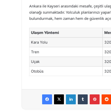
Ankara ile Kayseri arasındaki mesafe, çeşitli ula
olanağı sunmaktadır. Yolculuk planlarınızı yapa
bulundurmak, hem zaman hem de güvenlik açısı
Ulaşım Yöntemi
Mes
Kara Yolu
32
Tren
32
Uçak
32
Otobüs
32
Facebook
X
LinkedIn
Tumblr
Pintere