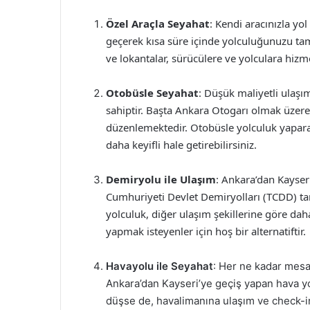
Özel Araçla Seyahat
: Kendi aracınızla yo
geçerek kısa süre içinde yolculuğunuzu tama
ve lokantalar, sürücülere ve yolculara hizm
Otobüsle Seyahat
: Düşük maliyetli ulaşım
sahiptir. Başta Ankara Otogarı olmak üzere,
düzenlemektedir. Otobüsle yolculuk yapara
daha keyifli hale getirebilirsiniz.
Demiryolu ile Ulaşım
: Ankara’dan Kayse
Cumhuriyeti Devlet Demiryolları (TCDD) tara
yolculuk, diğer ulaşım şekillerine göre dah
yapmak isteyenler için hoş bir alternatiftir.
Havayolu ile Seyahat
: Her ne kadar mesa
Ankara’dan Kayseri’ye geçiş yapan hava yo
düşse de, havalimanına ulaşım ve check-i