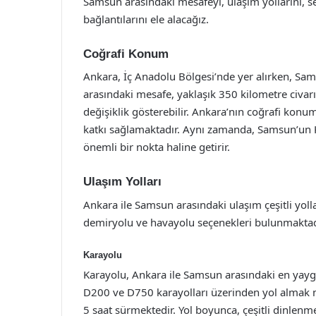
Samsun arasındaki mesafeyi, ulaşım yollarını, se
bağlantılarını ele alacağız.
Coğrafi Konum
Ankara, İç Anadolu Bölgesi’nde yer alırken, Sa
arasındaki mesafe, yaklaşık 350 kilometre civar
değişiklik gösterebilir. Ankara’nın coğrafi konu
katkı sağlamaktadır. Aynı zamanda, Samsun’un Kara
önemli bir nokta haline getirir.
Ulaşım Yolları
Ankara ile Samsun arasındaki ulaşım çeşitli yoll
demiryolu ve havayolu seçenekleri bulunmaktad
Karayolu
Karayolu, Ankara ile Samsun arasındaki en yaygı
D200 ve D750 karayolları üzerinden yol almak 
5 saat sürmektedir. Yol boyunca, çeşitli dinlenm