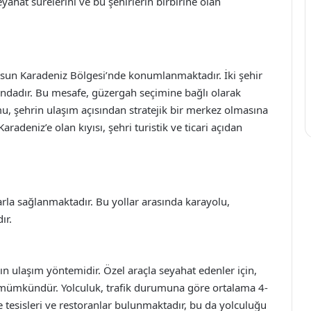
yahat sürelerini ve bu şehirlerin birbirine olan
msun Karadeniz Bölgesi’nde konumlanmaktadır. İki şehir
ındadır. Bu mesafe, güzergah seçimine bağlı olarak
mu, şehrin ulaşım açısından stratejik bir merkez olmasına
deniz’e olan kıyısı, şehri turistik ve ticari açıdan
arla sağlanmaktadır. Bu yollar arasında karayolu,
ır.
n ulaşım yöntemidir. Özel araçla seyahat edenler için,
mümkündür. Yolculuk, trafik durumuna göre ortalama 4-
e tesisleri ve restoranlar bulunmaktadır, bu da yolculuğu