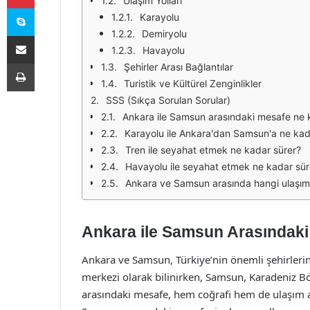
Ulaşım Yolları
Skype
Karayolu
Demiryolu
E-Posta ile paylaş
Havayolu
Yazdır
Şehirler Arası Bağlantılar
Turistik ve Kültürel Zenginlikler
SSS (Sıkça Sorulan Sorular)
Ankara ile Samsun arasındaki mesafe ne 
Karayolu ile Ankara'dan Samsun'a ne kada
Tren ile seyahat etmek ne kadar sürer?
Havayolu ile seyahat etmek ne kadar sür
Ankara ve Samsun arasında hangi ulaşım
Ankara ile Samsun Arasındak
Ankara ve Samsun, Türkiye’nin önemli şehirlerind
merkezi olarak bilinirken, Samsun, Karadeniz Böl
arasındaki mesafe, hem coğrafi hem de ulaşım a