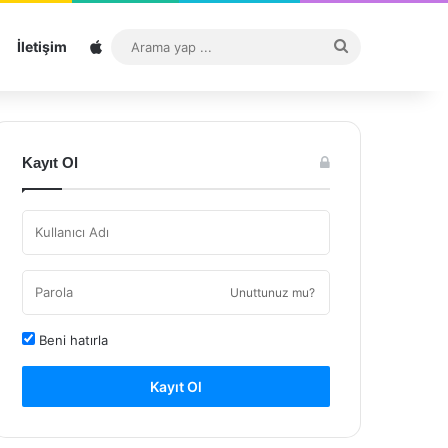
Sitemap
Arama
İletişim
yap
...
Kayıt Ol
Unuttunuz mu?
Beni hatırla
Kayıt Ol