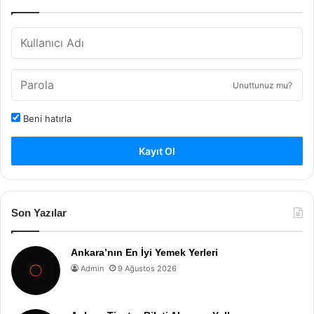
Unuttunuz mu?
Beni hatırla
Kayıt Ol
Son Yazılar
Ankara’nın En İyi Yemek Yerleri
Admin
9 Ağustos 2026