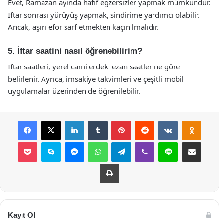
Evet, Ramazan ayında hafif egzersizler yapmak mümkündür.
İftar sonrası yürüyüş yapmak, sindirime yardımcı olabilir.
Ancak, aşırı efor sarf etmekten kaçınılmalıdır.
5. İftar saatini nasıl öğrenebilirim?
İftar saatleri, yerel camilerdeki ezan saatlerine göre
belirlenir. Ayrıca, imsakiye takvimleri ve çeşitli mobil
uygulamalar üzerinden de öğrenilebilir.
Facebook
X
LinkedIn
Tumblr
Pinterest
Reddit
VKontakte
Odnok
Pocket
Skype
Messenger
WhatsApp
Telegram
Viber
Line
E-Posta ile payla
Yazdır
Kayıt Ol