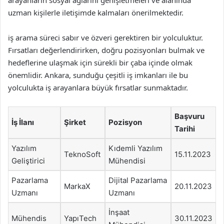
arayanların sosyal ağlarını genişletmeleri ve alanında
uzman kişilerle iletişimde kalmaları önerilmektedir.
iş arama süreci sabır ve özveri gerektiren bir yolculuktur.
Fırsatları değerlendirirken, doğru pozisyonları bulmak ve
hedeflerine ulaşmak için sürekli bir çaba içinde olmak
önemlidir. Ankara, sunduğu çeşitli iş imkanları ile bu
yolculukta iş arayanlara büyük fırsatlar sunmaktadır.
Başvuru
İş İlanı
Şirket
Pozisyon
Tarihi
Yazılım
Kıdemli Yazılım
TeknoSoft
15.11.2023
Geliştirici
Mühendisi
Pazarlama
Dijital Pazarlama
MarkaX
20.11.2023
Uzmanı
Uzmanı
İnşaat
Mühendis
YapıTech
30.11.2023