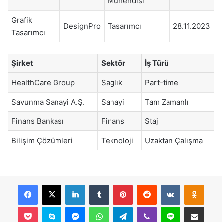
Mühendisi
Grafik
DesignPro
Tasarımcı
28.11.2023
Tasarımcı
Şirket
Sektör
İş Türü
HealthCare Group
Saglık
Part-time
Savunma Sanayi A.Ş.
Sanayi
Tam Zamanlı
Finans Bankası
Finans
Staj
Bilişim Çözümleri
Teknoloji
Uzaktan Çalışma
Facebook
X
LinkedIn
Tumblr
Pinterest
Reddit
VKontakte
Odnok
Pocket
Skype
Messenger
WhatsApp
Telegram
Viber
Line
E-Posta ile payla