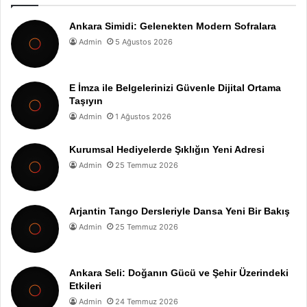
Ankara Simidi: Gelenekten Modern Sofralara
Admin
5 Ağustos 2026
E İmza ile Belgelerinizi Güvenle Dijital Ortama
Taşıyın
Admin
1 Ağustos 2026
Kurumsal Hediyelerde Şıklığın Yeni Adresi
Admin
25 Temmuz 2026
Arjantin Tango Dersleriyle Dansa Yeni Bir Bakış
Admin
25 Temmuz 2026
Ankara Seli: Doğanın Gücü ve Şehir Üzerindeki
Etkileri
Admin
24 Temmuz 2026