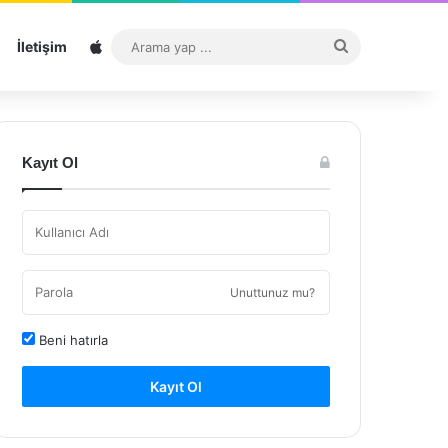
Sitemap
Arama
İletişim
yap
...
Kayıt Ol
Unuttunuz mu?
Beni hatırla
Kayıt Ol