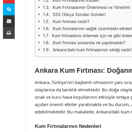
Kum Fırtınalarının Etkileri
Skype
Kum Fırtınalarının Önlenmesi ve Yönetimi
SSS (Sıkça Sorulan Sorular)
E-Posta ile paylaş
Kum fırtınası nedir?
Yazdır
Kum fırtınalarının sağlık üzerindeki etkiler
Kum fırtınalarını önlemek için ne gibi önleml
Kum fırtınası sırasında ne yapılmalıdır?
Ankara'daki kum fırtınalarının sıklığı nedir
Ankara Kum Fırtınası: Doğanın
Ankara, Türkiye’nin başkenti olmasının yanı sıra
olaylarına da tanıklık etmektedir. Bu doğa olaylar
sıcak ve kuru hava koşullarının etkisiyle ortaya
açıdan önemli etkiler yaratmakta ve bu durum, A
edebilmektedir. Bu makalede, Ankara’daki kum fırt
Kum Fırtınalarının Nedenleri