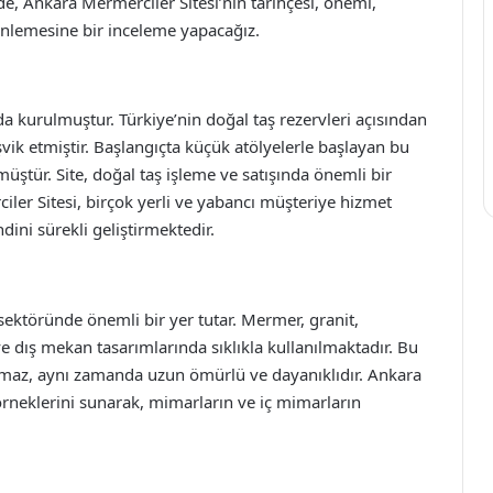
de, Ankara Mermerciler Sitesi’nin tarihçesi, önemi,
rinlemesine bir inceleme yapacağız.
da kurulmuştur. Türkiye’nin doğal taş rezervleri açısından
vik etmiştir. Başlangıçta küçük atölyelerle başlayan bu
ştür. Site, doğal taş işleme ve satışında önemli bir
ler Sitesi, birçok yerli ve yabancı müşteriye hizmet
dini sürekli geliştirmektedir.
at sektöründe önemli bir yer tutar. Mermer, granit,
 ve dış mekan tasarımlarında sıklıkla kullanılmaktadır. Bu
lmaz, aynı zamanda uzun ömürlü ve dayanıklıdır. Ankara
 örneklerini sunarak, mimarların ve iç mimarların