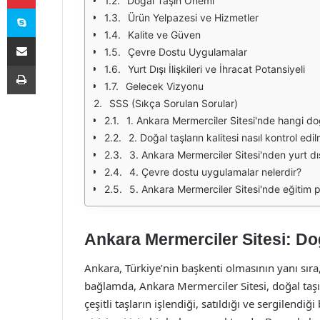
Doğal Taşın Önemi
Skype
Ürün Yelpazesi ve Hizmetler
Kalite ve Güven
E-Posta ile paylaş
Çevre Dostu Uygulamalar
Yazdır
Yurt Dışı İlişkileri ve İhracat Potansiyeli
Gelecek Vizyonu
SSS (Sıkça Sorulan Sorular)
1. Ankara Mermerciler Sitesi'nde hangi do
2. Doğal taşların kalitesi nasıl kontrol edi
3. Ankara Mermerciler Sitesi'nden yurt dı
4. Çevre dostu uygulamalar nelerdir?
5. Ankara Mermerciler Sitesi'nde eğitim 
Ankara Mermerciler Sitesi: Do
Ankara, Türkiye’nin başkenti olmasının yanı sır
bağlamda, Ankara Mermerciler Sitesi, doğal taşın
çeşitli taşların işlendiği, satıldığı ve sergilendi