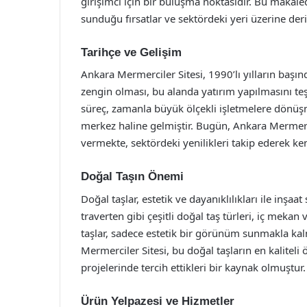
girişimci için bir buluşma noktasıdır. Bu makale
sunduğu fırsatlar ve sektördeki yeri üzerine de
Tarihçe ve Gelişim
Ankara Mermerciler Sitesi, 1990’lı yılların başın
zengin olması, bu alanda yatırım yapılmasını teş
süreç, zamanla büyük ölçekli işletmelere dönüşmü
merkez haline gelmiştir. Bugün, Ankara Mermerci
vermekte, sektördeki yenilikleri takip ederek ken
Doğal Taşın Önemi
Doğal taşlar, estetik ve dayanıklılıkları ile inşa
traverten gibi çeşitli doğal taş türleri, iç mekan
taşlar, sadece estetik bir görünüm sunmakla ka
Mermerciler Sitesi, bu doğal taşların en kaliteli
projelerinde tercih ettikleri bir kaynak olmuştur.
Ürün Yelpazesi ve Hizmetler