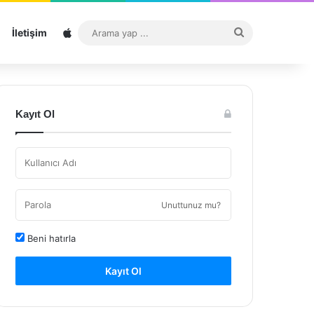
Sitemap
Arama
İletişim
yap
...
Kayıt Ol
Unuttunuz mu?
Beni hatırla
Kayıt Ol