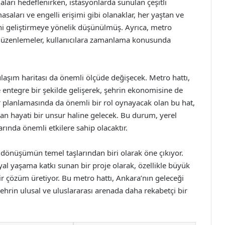
aları hedeflenirken, istasyonlarda sunulan çeşitli
masaları ve engelli erişimi gibi olanaklar, her yaştan ve
ni geliştirmeye yönelik düşünülmüş. Ayrıca, metro
lan düzenlemeler, kullanıcılara zamanlama konusunda
laşım haritası da önemli ölçüde değişecek. Metro hattı,
ile entegre bir şekilde gelişerek, şehrin ekonomisine de
r planlamasında da önemli bir rol oynayacak olan bu hat,
ndan hayati bir unsur haline gelecek. Bu durum, yerel
rında önemli etkilere sahip olacaktır.
 dönüşümün temel taşlarından biri olarak öne çıkıyor.
al yaşama katkı sunan bir proje olarak, özellikle büyük
r çözüm üretiyor. Bu metro hattı, Ankara’nın geleceği
şehrin ulusal ve uluslararası arenada daha rekabetçi bir