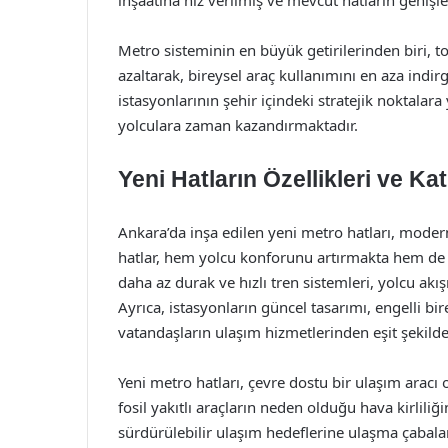
inşaatına hız verilmiş ve mevcut hatların genişle
Metro sisteminin en büyük getirilerinden biri, top
azaltarak, bireysel araç kullanımını en aza indir
istasyonlarının şehir içindeki stratejik noktalara
yolculara zaman kazandırmaktadır.
Yeni Hatların Özellikleri ve Kat
Ankara’da inşa edilen yeni metro hatları, modern
hatlar, hem yolcu konforunu artırmakta hem de u
daha az durak ve hızlı tren sistemleri, yolcu akı
Ayrıca, istasyonların güncel tasarımı, engelli bire
vatandaşların ulaşım hizmetlerinden eşit şekild
Yeni metro hatları, çevre dostu bir ulaşım aracı o
fosil yakıtlı araçların neden olduğu hava kirlil
sürdürülebilir ulaşım hedeflerine ulaşma çabala