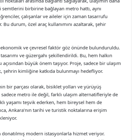
klı noktaları arasında bağlantı sağlayarak, ulaşımın daha
i semtlerini birbirine bağlayan metro hattı, aynı
enciler, çalışanlar ve aileler için zaman tasarrufu
r. Bu durum, özel araç kullanımını azaltarak, şehir
l, ekonomik ve çevresel faktör göz önünde bulunduruldu.
n tasarımı ve güzergahı şekillendirildi. Bu, hem halkın
 açısından büyük önem taşıyor. Proje, sadece bir ulaşım
k, şehrin kimliğine katkıda bulunmayı hedefliyor.
in bir parçası olarak, bisiklet yolları ve yürüyüş
 sadece metro ile değil, farklı ulaşım alternatifleriyle de
lıklı yaşamı teşvik ederken, hem bireysel hem de
ca, Ankara’nın tarihi ve turistik noktalarına erişim
kleniyor.
a donatılmış modern istasyonlarla hizmet veriyor.