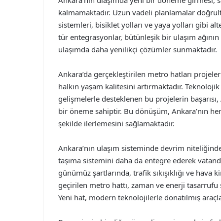
Ankara’nın ulaşımda yeni bir döneme girmesi, sad
kalmamaktadır. Uzun vadeli planlamalar doğrult
sistemleri, bisiklet yolları ve yaya yolları gibi
tür entegrasyonlar, bütünleşik bir ulaşım ağının
ulaşımda daha yenilikçi çözümler sunmaktadır.
Ankara’da gerçekleştirilen metro hatları projele
halkın yaşam kalitesini artırmaktadır. Teknoloji
gelişmelerle desteklenen bu projelerin başarısı
bir öneme sahiptir. Bu dönüşüm, Ankara’nın hem
şekilde ilerlemesini sağlamaktadır.
Ankara’nın ulaşım sisteminde devrim niteliğinde 
taşıma sistemini daha da entegre ederek vatandaş
günümüz şartlarında, trafik sıkışıklığı ve hava 
geçirilen metro hattı, zaman ve enerji tasarrufu 
Yeni hat, modern teknolojilerle donatılmış araçla