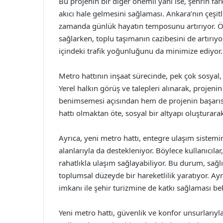
Bu projenin bir diğer önemli yanı ise, şehrin far
akıcı hale gelmesini sağlaması. Ankara’nın çeşitl
zamanda günlük hayatın temposunu artırıyor. Öğr
sağlarken, toplu taşımanın cazibesini de artırıyo
içindeki trafik yoğunluğunu da minimize ediyor.
Metro hattının inşaat sürecinde, pek çok sosya
Yerel halkın görüş ve talepleri alınarak, projeni
benimsemesi açısından hem de projenin başarısı
hattı olmaktan öte, sosyal bir altyapı oluşturara
Ayrıca, yeni metro hattı, entegre ulaşım sistemin
alanlarıyla da destekleniyor. Böylece kullanıcılar,
rahatlıkla ulaşım sağlayabiliyor. Bu durum, sağ
toplumsal düzeyde bir hareketlilik yaratıyor. Ayrı
imkanı ile şehir turizmine de katkı sağlaması be
Yeni metro hattı, güvenlik ve konfor unsurlarıyl