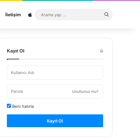
Sitemap
Arama
İletişim
yap
...
Kayıt Ol
Unuttunuz mu?
Beni hatırla
Kayıt Ol