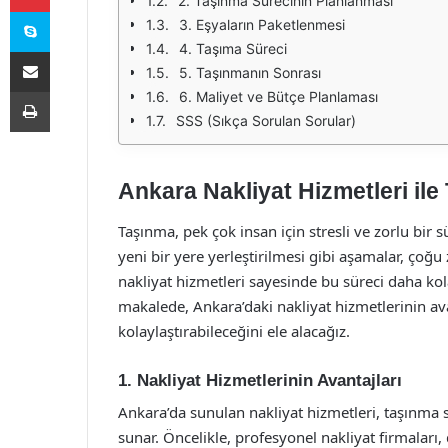
2. Taşınma Sürecinin Planlanması
Skype
3. Eşyaların Paketlenmesi
4. Taşıma Süreci
E-Posta ile paylaş
5. Taşınmanın Sonrası
Yazdır
6. Maliyet ve Bütçe Planlaması
SSS (Sıkça Sorulan Sorular)
Ankara Nakliyat Hizmetleri il
Taşınma, pek çok insan için stresli ve zorlu bir 
yeni bir yere yerleştirilmesi gibi aşamalar, çoğ
nakliyat hizmetleri sayesinde bu süreci daha k
makalede, Ankara’daki nakliyat hizmetlerinin avant
kolaylaştırabileceğini ele alacağız.
1. Nakliyat Hizmetlerinin Avantajları
Ankara’da sunulan nakliyat hizmetleri, taşınma s
sunar. Öncelikle, profesyonel nakliyat firmaları,