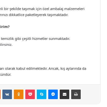
nli bir şekilde taşımak için özel ambalaj malzemeleri
rınızı dikkatlice paketleyerek taşımaktadır.
lirim?
temizlik gibi çeşitli hizmetler sunmaktadır.
irsiniz.
rı olarak kabul edilmektedir. Ancak, kış aylarında da
kündür.
st
Reddit
VKontakte
Odnoklassniki
Pocket
Skype
Messenger
E-Posta ile paylaş
Yazdır