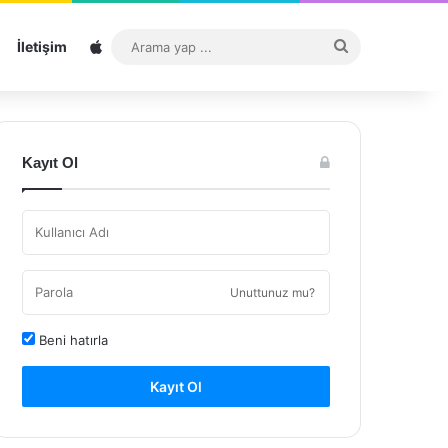
Sitemap
Arama
İletişim
yap
...
Kayıt Ol
Unuttunuz mu?
Beni hatırla
Kayıt Ol