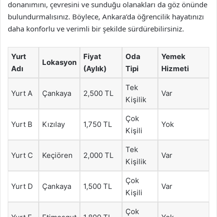
donanımını, çevresini ve sunduğu olanakları da göz önünde
bulundurmalısınız. Böylece, Ankara’da öğrencilik hayatınızı
daha konforlu ve verimli bir şekilde sürdürebilirsiniz.
Yurt
Fiyat
Oda
Yemek
Lokasyon
Adı
(Aylık)
Tipi
Hizmeti
Tek
Yurt A
Çankaya
2,500 TL
Var
Kişilik
Çok
Yurt B
Kızılay
1,750 TL
Yok
Kişili
Tek
Yurt C
Keçiören
2,000 TL
Var
Kişilik
Çok
Yurt D
Çankaya
1,500 TL
Var
Kişili
Çok