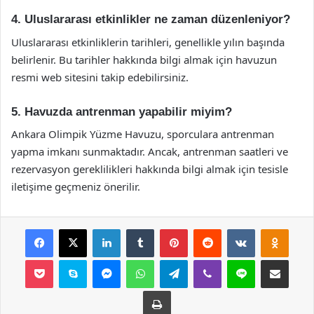
4. Uluslararası etkinlikler ne zaman düzenleniyor?
Uluslararası etkinliklerin tarihleri, genellikle yılın başında
belirlenir. Bu tarihler hakkında bilgi almak için havuzun
resmi web sitesini takip edebilirsiniz.
5. Havuzda antrenman yapabilir miyim?
Ankara Olimpik Yüzme Havuzu, sporculara antrenman
yapma imkanı sunmaktadır. Ancak, antrenman saatleri ve
rezervasyon gereklilikleri hakkında bilgi almak için tesisle
iletişime geçmeniz önerilir.
Facebook
X
LinkedIn
Tumblr
Pinterest
Reddit
VKontakte
Odnok
Pocket
Skype
Messenger
WhatsApp
Telegram
Viber
Line
E-Posta ile payla
Yazdır