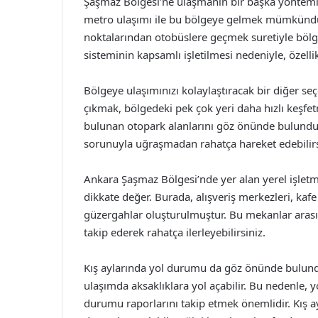
Şaşmaz Bölgesi’ne ulaşmanın bir başka yöntemi 
metro ulaşımı ile bu bölgeye gelmek mümkündür. 
noktalarından otobüslere geçmek suretiyle bölgey
sisteminin kapsamlı işletilmesi nedeniyle, özelli
Bölgeye ulaşımınızı kolaylaştıracak bir diğer seç
çıkmak, bölgedeki pek çok yeri daha hızlı keşfe
bulunan otopark alanlarını göz önünde bulundur
sorunuyla uğraşmadan rahatça hareket edebilirs
Ankara Şaşmaz Bölgesi’nde yer alan yerel işletm
dikkate değer. Burada, alışveriş merkezleri, kafe
güzergahlar oluşturulmuştur. Bu mekanlar arasın
takip ederek rahatça ilerleyebilirsiniz.
Kış aylarında yol durumu da göz önünde bulundur
ulaşımda aksaklıklara yol açabilir. Bu nedenle, 
durumu raporlarını takip etmek önemlidir. Kış a