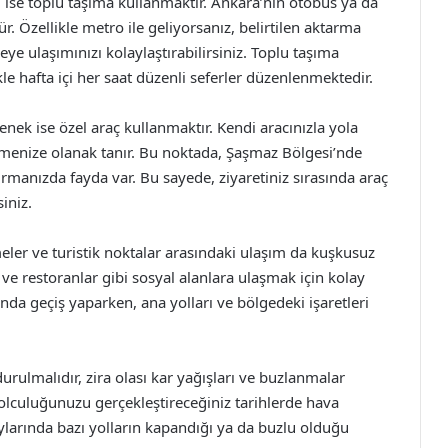
ise toplu taşıma kullanmaktır. Ankara’nın otobüs ya da
Özellikle metro ile geliyorsanız, belirtilen aktarma
e ulaşımınızı kolaylaştırabilirsiniz. Toplu taşıma
kle hafta içi her saat düzenli seferler düzenlenmektedir.
enek ise özel araç kullanmaktır. Kendi aracınızla yola
tmenize olanak tanır. Bu noktada, Şaşmaz Bölgesi’nde
manızda fayda var. Bu sayede, ziyaretiniz sırasında araç
iniz.
eler ve turistik noktalar arasındaki ulaşım da kuşkusuz
 ve restoranlar gibi sosyal alanlara ulaşmak için kolay
da geçiş yaparken, ana yolları ve bölgedeki işaretleri
ulmalıdır, zira olası kar yağışları ve buzlanmalar
yolculuğunuzu gerçekleştireceğiniz tarihlerde hava
ylarında bazı yolların kapandığı ya da buzlu olduğu