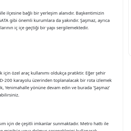
e ilçesine bağlı bir yerleşim alanıdır. Başkentimizin
GATA gibi önemli kurumlara da yakındır. Şaşmaz, ayrıca
larının iç içe geçtiği bir yapı sergilemektedir.
çin özel araç kullanımı oldukça pratiktir. Eğer şehir
 D-200 karayolu üzerinden toplanalacak bir rota izlemek
rek, Yenimahalle yönüne devam edin ve burada ‘Şaşmaz’
bilirsiniz.
ım için de çeşitli imkanlar sunmaktadır. Metro hattı ile
an minibüs veya dolmuş seçeneklerini kullanarak