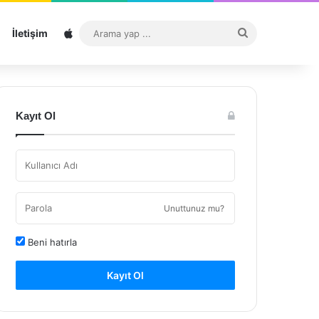
Sitemap
Arama
İletişim
yap
...
Kayıt Ol
Unuttunuz mu?
Beni hatırla
Kayıt Ol