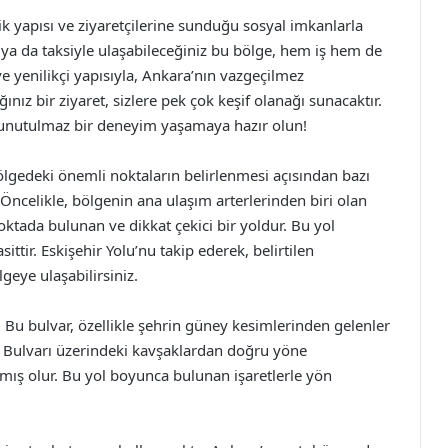
k yapısı ve ziyaretçilerine sunduğu sosyal imkanlarla
e ya da taksiyle ulaşabileceğiniz bu bölge, hem iş hem de
ve yenilikçi yapısıyla, Ankara’nın vazgeçilmez
nız bir ziyaret, sizlere pek çok keşif olanağı sunacaktır.
e unutulmaz bir deneyim yaşamaya hazır olun!
lgedeki önemli noktaların belirlenmesi açısından bazı
. Öncelikle, bölgenin ana ulaşım arterlerinden biri olan
ktada bulunan ve dikkat çekici bir yoldur. Bu yol
tir. Eskişehir Yolu’nu takip ederek, belirtilen
lgeye ulaşabilirsiniz.
. Bu bulvar, özellikle şehrin güney kesimlerinden gelenler
r Bulvarı üzerindeki kavşaklardan doğru yöne
ış olur. Bu yol boyunca bulunan işaretlerle yön