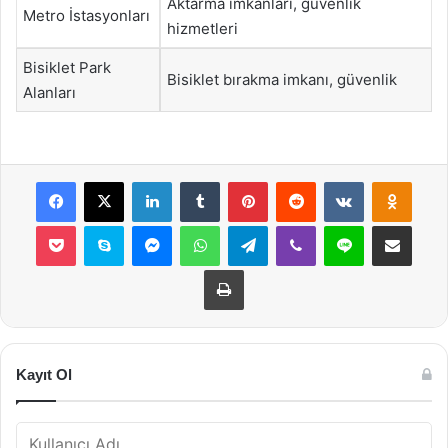
Aktarma imkanları, güvenlik
Metro İstasyonları
hizmetleri
Bisiklet Park
Bisiklet bırakma imkanı, güvenlik
Alanları
Facebook
X
LinkedIn
Tumblr
Pinterest
Reddit
VKontakte
Odnok
Pocket
Skype
Messenger
WhatsApp
Telegram
Viber
Line
E-Posta ile payla
Yazdır
Kayıt Ol