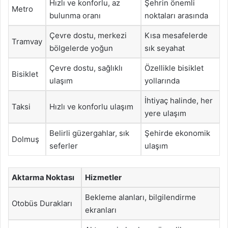
Hızlı ve konforlu, az
Şehrin önemli
Metro
bulunma oranı
noktaları arasında
Çevre dostu, merkezi
Kısa mesafelerde
Tramvay
bölgelerde yoğun
sık seyahat
Çevre dostu, sağlıklı
Özellikle bisiklet
Bisiklet
ulaşım
yollarında
İhtiyaç halinde, her
Taksi
Hızlı ve konforlu ulaşım
yere ulaşım
Belirli güzergahlar, sık
Şehirde ekonomik
Dolmuş
seferler
ulaşım
Aktarma Noktası
Hizmetler
Bekleme alanları, bilgilendirme
Otobüs Durakları
ekranları