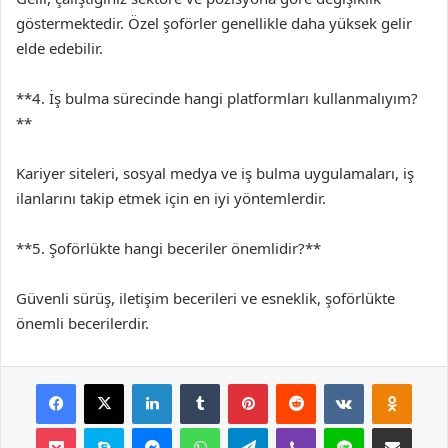
göstermektedir. Özel şoförler genellikle daha yüksek gelir
elde edebilir.
**4. İş bulma sürecinde hangi platformları kullanmalıyım?
**
Kariyer siteleri, sosyal medya ve iş bulma uygulamaları, iş
ilanlarını takip etmek için en iyi yöntemlerdir.
**5. Şoförlükte hangi beceriler önemlidir?**
Güvenli sürüş, iletişim becerileri ve esneklik, şoförlükte
önemli becerilerdir.
Facebook
X
LinkedIn
Tumblr
Pinterest
Reddit
VKontakte
Odnok
Pocket
Skype
Messenger
WhatsApp
Telegram
Viber
Line
E-Posta ile payla