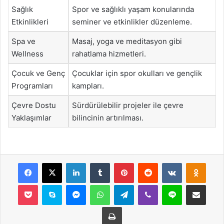
Sağlık
Spor ve sağlıklı yaşam konularında
Etkinlikleri
seminer ve etkinlikler düzenleme.
Spa ve
Masaj, yoga ve meditasyon gibi
Wellness
rahatlama hizmetleri.
Çocuk ve Genç
Çocuklar için spor okulları ve gençlik
Programları
kampları.
Çevre Dostu
Sürdürülebilir projeler ile çevre
Yaklaşımlar
bilincinin artırılması.
Facebook
X
LinkedIn
Tumblr
Pinterest
Reddit
VKontakte
Odnok
Pocket
Skype
Messenger
WhatsApp
Telegram
Viber
Line
E-Posta ile payla
Yazdır