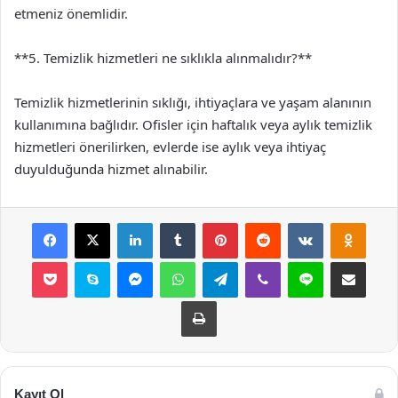
etmeniz önemlidir.
**5. Temizlik hizmetleri ne sıklıkla alınmalıdır?**
Temizlik hizmetlerinin sıklığı, ihtiyaçlara ve yaşam alanının
kullanımına bağlıdır. Ofisler için haftalık veya aylık temizlik
hizmetleri önerilirken, evlerde ise aylık veya ihtiyaç
duyulduğunda hizmet alınabilir.
Facebook
X
LinkedIn
Tumblr
Pinterest
Reddit
VKontakte
Odnok
Pocket
Skype
Messenger
WhatsApp
Telegram
Viber
Line
E-Posta ile payla
Yazdır
Kayıt Ol