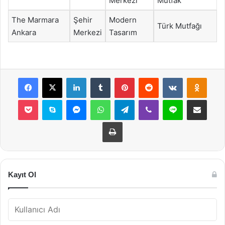
Merkezi
Mutfak
The Marmara
Şehir
Modern
Türk Mutfağı
Ankara
Merkezi
Tasarım
Facebook
X
LinkedIn
Tumblr
Pinterest
Reddit
VKontakte
Odnok
Pocket
Skype
Messenger
WhatsApp
Telegram
Viber
Line
E-Posta ile payla
Yazdır
Kayıt Ol