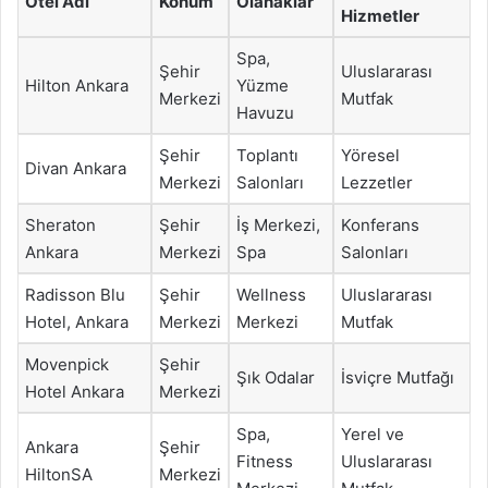
Otel Adı
Konum
Olanaklar
Hizmetler
Spa,
Şehir
Uluslararası
Hilton Ankara
Yüzme
Merkezi
Mutfak
Havuzu
Şehir
Toplantı
Yöresel
Divan Ankara
Merkezi
Salonları
Lezzetler
Sheraton
Şehir
İş Merkezi,
Konferans
Ankara
Merkezi
Spa
Salonları
Radisson Blu
Şehir
Wellness
Uluslararası
Hotel, Ankara
Merkezi
Merkezi
Mutfak
Movenpick
Şehir
Şık Odalar
İsviçre Mutfağı
Hotel Ankara
Merkezi
Spa,
Yerel ve
Ankara
Şehir
Fitness
Uluslararası
HiltonSA
Merkezi