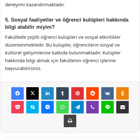
deneyimi kazandırmaktadır.
5. Sosyal faaliyetler ve öğrenci kulüpleri hakkında
bilgi alabilir miyim?
Fakültede çeşitli öğrenci kulüpleri ve sosyal etkinlikler
düzenlenmektedir. Bu kulüpler, öğrencilerin sosyal ve
kültürel gelişimlerine katkıda bulunmaktadır. Kulüpler
hakkında bilgi almak için fakültenin öğrenci işlerine
başvurabilirsiniz.
Facebook
X
LinkedIn
Tumblr
Pinterest
Reddit
VKontakte
Odnok
Pocket
Skype
Messenger
WhatsApp
Telegram
Viber
Line
E-Posta ile payla
Yazdır