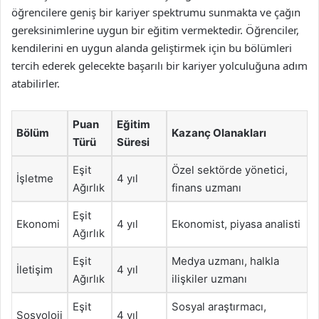
öğrencilere geniş bir kariyer spektrumu sunmakta ve çağın
gereksinimlerine uygun bir eğitim vermektedir. Öğrenciler,
kendilerini en uygun alanda geliştirmek için bu bölümleri
tercih ederek gelecekte başarılı bir kariyer yolculuğuna adım
atabilirler.
Puan
Eğitim
Bölüm
Kazanç Olanakları
Türü
Süresi
Eşit
Özel sektörde yönetici,
İşletme
4 yıl
Ağırlık
finans uzmanı
Eşit
Ekonomi
4 yıl
Ekonomist, piyasa analisti
Ağırlık
Eşit
Medya uzmanı, halkla
İletişim
4 yıl
Ağırlık
ilişkiler uzmanı
Eşit
Sosyal araştırmacı,
Sosyoloji
4 yıl