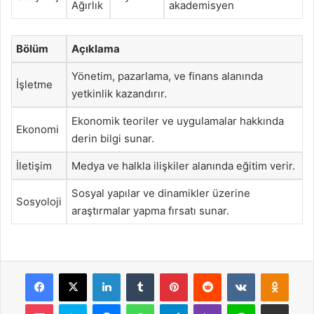
Ağırlık
akademisyen
Bölüm
Açıklama
Yönetim, pazarlama, ve finans alanında
İşletme
yetkinlik kazandırır.
Ekonomik teoriler ve uygulamalar hakkında
Ekonomi
derin bilgi sunar.
İletişim
Medya ve halkla ilişkiler alanında eğitim verir.
Sosyal yapılar ve dinamikler üzerine
Sosyoloji
araştırmalar yapma fırsatı sunar.
Facebook
X
LinkedIn
Tumblr
Pinterest
Reddit
VKontakte
Odnok
Pocket
Skype
Messenger
WhatsApp
Telegram
Viber
Line
E-Posta ile payla