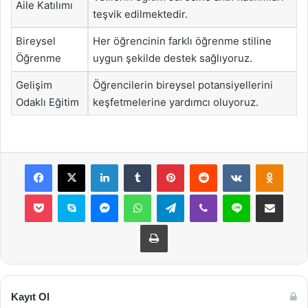
Aile Katılımı
teşvik edilmektedir.
Bireysel
Her öğrencinin farklı öğrenme stiline
Öğrenme
uygun şekilde destek sağlıyoruz.
Gelişim
Öğrencilerin bireysel potansiyellerini
Odaklı Eğitim
keşfetmelerine yardımcı oluyoruz.
Facebook
X
LinkedIn
Tumblr
Pinterest
Reddit
VKontakte
Odnok
Pocket
Skype
Messenger
WhatsApp
Telegram
Viber
Line
E-Posta ile payla
Yazdır
Kayıt Ol