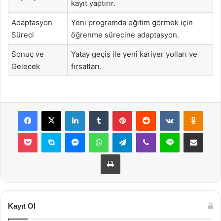
kayıt yaptırır.
Adaptasyon
Yeni programda eğitim görmek için
Süreci
öğrenme sürecine adaptasyon.
Sonuç ve
Yatay geçiş ile yeni kariyer yolları ve
Gelecek
fırsatları.
Facebook
X
LinkedIn
Tumblr
Pinterest
Reddit
VKontakte
Odnok
Pocket
Skype
Messenger
WhatsApp
Telegram
Viber
Line
E-Posta ile payla
Yazdır
Kayıt Ol