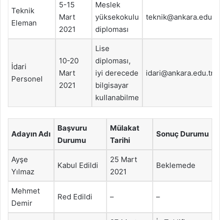
5-15
Meslek
Teknik
Mart
yüksekokulu
teknik@ankara.edu.tr
Eleman
2021
diploması
Lise
10-20
diploması,
İdari
Mart
iyi derecede
idari@ankara.edu.tr
Personel
2021
bilgisayar
kullanabilme
Başvuru
Mülakat
Adayın Adı
Sonuç Durumu
Durumu
Tarihi
Ayşe
25 Mart
Kabul Edildi
Beklemede
Yılmaz
2021
Mehmet
Red Edildi
–
–
Demir