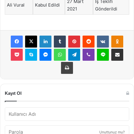
27 Mart
İş Teklifi
Ali Vural
Kabul Edildi
2021
Gönderildi
Facebook
X
LinkedIn
Tumblr
Pinterest
Reddit
VKontakte
Odnok
Pocket
Skype
Messenger
WhatsApp
Telegram
Viber
Line
E-Posta ile payla
Yazdır
Kayıt Ol
Unuttunuz mu?