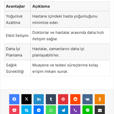
Avantajlar
Açıklama
Yoğunluk
Hastane içindeki hasta yoğunluğunu
Azaltma
minimize eder.
Doktorlar ve hastalar arasında daha hızlı
Etkili İletişim
iletişim sağlar.
Daha İyi
Hastalar, zamanlarını daha iyi
Planlama
planlayabilirler.
Sağlık
Muayene ve tedavi süreçlerine kolay
Sürekliliği
erişim imkanı sunar.
Facebook
X
LinkedIn
Tumblr
Pinterest
Reddit
VKontakte
Odnok
Pocket
Skype
Messenger
WhatsApp
Telegram
Viber
Line
E-Posta ile payla