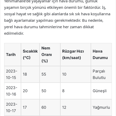
Yenimahalle’de yaşayanlar için hava durumu, günlük
yaşamın birçok yönünü etkileyen önemli bir faktördür. İş,
sosyal hayat ve sağlık gibi alanlarda sık sık hava koşullarına
bağlı ayarlamalar yapılması gerekmektedir. Bu nedenle,
yerel hava durumu tahminlerine her zaman dikkat
edilmelidir.
Nem
Sıcaklık
Rüzgar Hızı
Hava
Tarih
Oranı
(°C)
(km/saat)
Durumu
(%)
2023-
Parçalı
18
55
10
10-15
Bulutlu
2023-
20
50
8
Güneşli
10-16
2023-
17
60
12
Yağmurlu
10-17