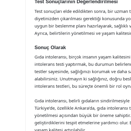
Test Sonuçlarının Değerlendirilmesi
Test sonuçları elde edildikten sonra, bir uzman t
diyetinizden çıkarılması gerektiği konusunda yol
uygun bir beslenme planı hazırlayarak, sağlıklı 
Ayrıca, belirtilerin yönetilmesi ve yaşam kalitesinin
Sonuç Olarak
Gıda intoleransı, birçok insanın yaşam kalitesin
intolerans testi yaptırmak, bu durumun belirlen
testler sayesinde, sağlığınızı korumak ve daha s
alabilirsiniz. Unutmayın ki sağlığınız, doğru bes
intolerans testleri, bu süreçte önemli bir rol oy
Gıda intoleransı, belirli gıdaların sindirilmesiyle
Türkiye’de, özellikle Ankara’da, gıda intoleransı
yönetilmesi açısından büyük bir öneme sahiptir. B
geliştirdiklerini tespit etmelerine yardımcı olur. 
yaşam kalitesi artırılabilir.