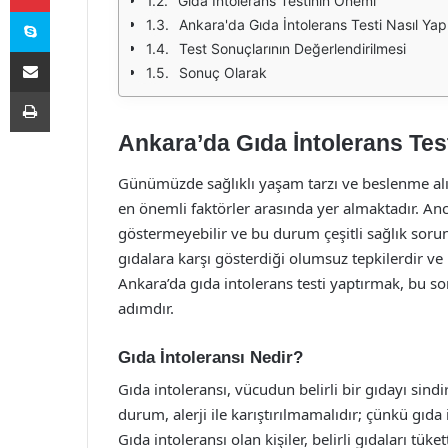
Gıda İntolerans Testinin Önemi
Skype
Ankara'da Gıda İntolerans Testi Nasıl Yapı
Test Sonuçlarının Değerlendirilmesi
E-Posta ile paylaş
Sonuç Olarak
Yazdır
Ankara’da Gıda İntolerans Test
Günümüzde sağlıklı yaşam tarzı ve beslenme alış
en önemli faktörler arasında yer almaktadır. Ancak
göstermeyebilir ve bu durum çeşitli sağlık sorunl
gıdalara karşı gösterdiği olumsuz tepkilerdir ve b
Ankara’da gıda intolerans testi yaptırmak, bu s
adımdır.
Gıda İntoleransı Nedir?
Gıda intoleransı, vücudun belirli bir gıdayı sin
durum, alerji ile karıştırılmamalıdır; çünkü gıda in
Gıda intoleransı olan kişiler, belirli gıdaları tüke