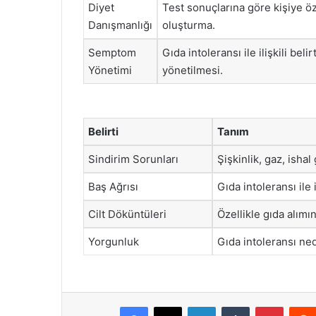
Diyet
Test sonuçlarına göre kişiye öz
Danışmanlığı
oluşturma.
Semptom
Gıda intoleransı ile ilişkili belir
Yönetimi
yönetilmesi.
Belirti
Tanım
Sindirim Sorunları
Şişkinlik, gaz, isha
Baş Ağrısı
Gıda intoleransı ile i
Cilt Döküntüleri
Özellikle gıda alımı
Yorgunluk
Gıda intoleransı ne
Facebook
X
LinkedIn
Tumblr
Pintere