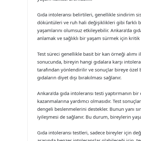
Gıda intoleransı belirtileri, genellikle sindirim si
döküntüleri ve ruh hali değişiklikleri gibi farklı 
yaşamlarını olumsuz etkileyebilir. Ankara’da gıda
anlamak ve sağlıklı bir yaşam sürmek için kritik 
Test süreci genellikle basit bir kan örneği alımı 
sonucunda, bireyin hangi gıdalara karşı intoler
tarafından yönlendirilir ve sonuçlar bireye özel bi
gıdaların diyet dışı bırakılması sağlanır.
Ankara’da gıda intoleransı testi yaptırmanın bir d
kazanmalarına yardımcı olmasıdır. Test sonuçların
dengeli beslenmelerini destekler. Bunun yanı sı
iyileşmesi de sağlanır. Bu durum, bireylerin yaşam
Gıda intoleransı testleri, sadece bireyler için değ
arasında benzer intoleranslar olabileceği için, te