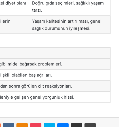
el diyet planı
Doğru gıda seçimleri, sağlıklı yaşam
tarzı.
tilerin
Yaşam kalitesinin artırılması, genel
sağlık durumunun iyileşmesi.
l gibi mide-bağırsak problemleri.
lişkili olabilen baş ağrıları.
ndan sonra görülen cilt reaksiyonları.
deniyle gelişen genel yorgunluk hissi.
st
Reddit
VKontakte
Odnoklassniki
Pocket
Skype
Messenger
E-Posta ile paylaş
Yazdır