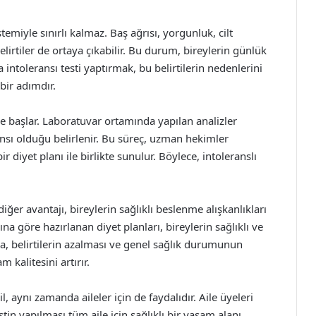
stemiyle sınırlı kalmaz. Baş ağrısı, yorgunluk, cilt
belirtiler de ortaya çıkabilir. Bu durum, bireylerin günlük
 intoleransı testi yaptırmak, bu belirtilerin nedenlerini
bir adımdır.
ile başlar. Laboratuvar ortamında yapılan analizler
ansı olduğu belirlenir. Bu süreç, uzman hekimler
r diyet planı ile birlikte sunulur. Böylece, intoleranslı
iğer avantajı, bireylerin sağlıklı beslenme alışkanlıkları
a göre hazırlanan diyet planları, bireylerin sağlıklı ve
ra, belirtilerin azalması ve genel sağlık durumunun
 kalitesini artırır.
il, aynı zamanda aileler için de faydalıdır. Aile üyeleri
stin yapılması tüm aile için sağlıklı bir yaşam alanı