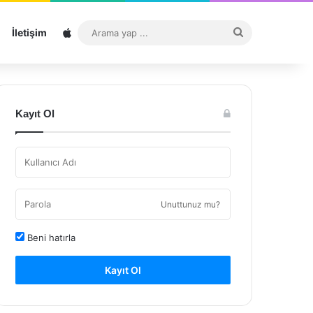
Sitemap
Arama
İletişim
yap
...
Kayıt Ol
Unuttunuz mu?
Beni hatırla
Kayıt Ol