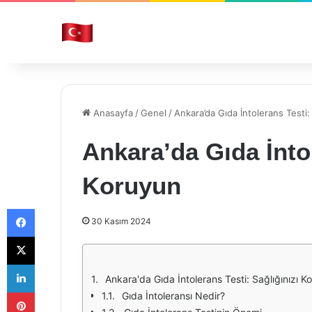
Anasayfa
/
Genel
/
Ankara’da Gıda İntolerans Testi:
Ankara’da Gıda İntol
Koruyun
Facebook
30 Kasım 2024
X
LinkedIn
Ankara'da Gıda İntolerans Testi: Sağlığınızı K
Pinterest
Gıda İntoleransı Nedir?