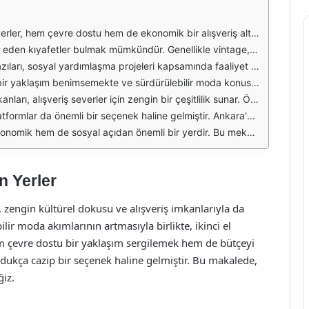
eal bir çözüm sağlamaktadır. Ayrıca, birçok kişi için bu kıyafetler, farklı tarzları denemek ve bireysel giyinme tarzını oluşturmak adına bir fırsat sunar. İkinci el kıyafet pazarları, daha önce kullanılmış ürünlerin değerlendirilmesi açısından da önem taşır.
 bazı dükkanlar, özel olarak seçilmiş markalı ürünleri de alıcılara sunarak, kaliteli alışveriş imkanı sunmaktadır. Bu durum, alıcıların hem şık hem de bütçe dostu ürünler bulabilmesine olanak tanır.
r dükkanlar, topladıkları gelirleri ihtiyaç sahiplerine ulaştırarak sosyal bir sorumluluk üstlenmektedir. Böylece alışveriş yaparken, aynı zamanda topluma katkıda bulunma imkanı da sağlanmaktadır.
rilmesi, tekstil atıklarının azalmasına katkıda bulunmaktadır. Bu dükkanlar, hem modaya hem de doğaya duyarlı bir alışveriş deneyimi sunarak, daha bilinçli bir tüketim alışkanlığı geliştirilmesine yardımcı olmaktadır.
gelerde yoğunlaşan bu dükkanlar, hem yerel halk hem de ziyaretçiler tarafından ilgi görmektedir. Bu mekanlarda, alışveriş yaparken hem yeni şeyler keşfetmek hem de keyifli vakit geçirmek mümkündür.
iteleri aracılığıyla ürünlerini sergilemekte ve satış yapmaktadır. Bu platformlar, alıcıların farklı ürünleri kolayca karşılaştırmasına ve ihtiyaçlarına uygun seçenekleri bulmasına olanak tanımaktadır.
r yaşam tarzını benimsemek için de tercih edilmektedir. Kullanılmış kıyafetlerin satın alınması, hem bireylerin dolabını yenilemesine hem de çevreye duyarlı bir tüketim bilinci geliştirmesine katkı sağlamaktadır.
n Yerler
, zengin kültürel dokusu ve alışveriş imkanlarıyla da
ilir moda akımlarının artmasıyla birlikte, ikinci el
Hem çevre dostu bir yaklaşım sergilemek hem de bütçeyi
oldukça cazip bir seçenek haline gelmiştir. Bu makalede,
ğiz.