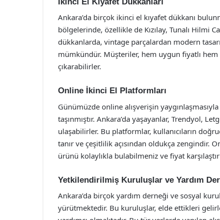
İkinci El Kıyafet Dükkanları
Ankara’da birçok ikinci el kıyafet dükkanı bulun
bölgelerinde, özellikle de Kızılay, Tunalı Hilmi 
dükkanlarda, vintage parçalardan modern tasar
mümkündür. Müşteriler, hem uygun fiyatlı hem de
çıkarabilirler.
Online İkinci El Platformları
Günümüzde online alışverişin yaygınlaşmasıyla bir
taşınmıştır. Ankara’da yaşayanlar, Trendyol, Letg
ulaşabilirler. Bu platformlar, kullanıcıların doğ
tanır ve çeşitlilik açısından oldukça zengindir. O
ürünü kolaylıkla bulabilmeniz ve fiyat karşılaşt
Yetkilendirilmiş Kuruluşlar ve Yardım Der
Ankara’da birçok yardım derneği ve sosyal kurulu
yürütmektedir. Bu kuruluşlar, elde ettikleri geli