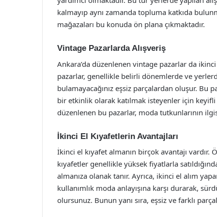
yardımcı olmaktadır. Bu tür yerlerde yapılan alış
kalmayıp aynı zamanda topluma katkıda bulunma f
mağazaları bu konuda ön plana çıkmaktadır.
Vintage Pazarlarda Alışveriş
Ankara’da düzenlenen vintage pazarlar da ikinci e
pazarlar, genellikle belirli dönemlerde ve yerler
bulamayacağınız eşsiz parçalardan oluşur. Bu p
bir etkinlik olarak katılmak isteyenler için keyifl
düzenlenen bu pazarlar, moda tutkunlarının ilgi
İkinci El Kıyafetlerin Avantajları
İkinci el kıyafet almanın birçok avantajı vardır.
kıyafetler genellikle yüksek fiyatlarla satıldığında
almanıza olanak tanır. Ayrıca, ikinci el alım yapa
kullanımlık moda anlayışına karşı durarak, sürdü
olursunuz. Bunun yanı sıra, eşsiz ve farklı parça