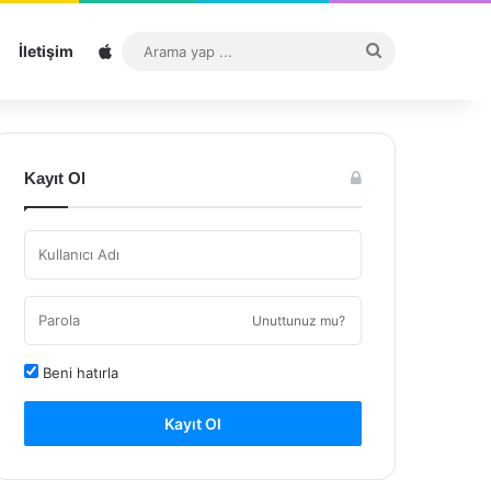
Sitemap
Arama
İletişim
yap
...
Kayıt Ol
Unuttunuz mu?
Beni hatırla
Kayıt Ol