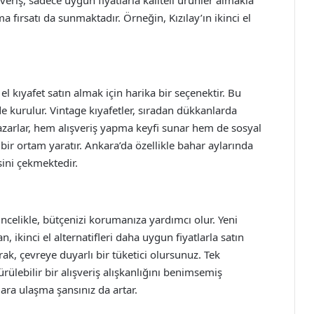
veriş, sadece uygun fiyatlarla kaliteli ürünler almakla
ırsatı da sunmaktadır. Örneğin, Kızılay’ın ikinci el
l kıyafet satın almak için harika bir seçenektir. Bu
de kurulur. Vintage kıyafetler, sıradan dükkanlarda
azarlar, hem alışveriş yapma keyfi sunar hem de sosyal
i bir ortam yaratır. Ankara’da özellikle bahar aylarında
sini çekmektedir.
 Öncelikle, bütçenizi korumanıza yardımcı olur. Yeni
n, ikinci el alternatifleri daha uygun fiyatlarla satın
rak, çevreye duyarlı bir tüketici olursunuz. Tek
rülebilir bir alışveriş alışkanlığını benimsemiş
lara ulaşma şansınız da artar.