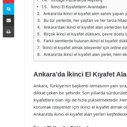
Skype
İkinci El Kıyafetlerin Avantajları
Ankara'da ikinci el kıyafet alım satımı yapan yerler, hem çevre dostu hem de ekonomik bir alışveriş alternatifi sunmaktadır. Bu mekanlar, kullanılmış kıyafetleri uygun fiyatlarla satın almak isteyenler için id
E-Posta ile paylaş
Bu tür yerlerde, her yaştan ve her tarza hitap eden kıyafetler bulmak mümkündür. Genellikle vintage, bohem veya spor tarzda birçok seçenek sunulmaktadır. Ayrıca,
Yazdır
Ankara'daki ikinci el kıyafet alan yerlerden bazıları, sosyal yardımlaşma projeleri kapsamında faaliyet gösteren kuruluşlar tarafından işletilmektedir. Bu tü
Birçok ikinci el kıyafet dükkanı, çevre dostu bir yaklaşım benimsemekte ve sürdürülebilir moda konusunda farkındalık yaratmaktadır. Kullanılmış kıyafetlerin yeniden değerlendi
Farklı semtlerde bulunan ikinci el kıyafet dükkanları, alışveriş severler için zengin bir çeşitlilik sunar. Özellikle Kızılay, Çankaya ve Bahçelievler gibi böl
İkinci el kıyafet almak isteyenler için online platformlar da önemli bir seçenek haline gelmiştir. Ankara'daki birçok dükkan, sosyal medya üzerinden veya kendi web s
Ankara'da ikinci el kıyafet alan yerler, hem ekonomik hem de sosyal açıdan önemli bir yerdir. Bu mekanlar, sadece alışveriş yapmak için değil, aynı zamanda sürdürülebilir bi
Ankara’da İkinci El Kıyafet Ala
Ankara, Türkiye’nin başkenti olmasının yanı sıra
dikkat çeken bir şehirdir. Son yıllarda sürdürüleb
kıyafetlere olan ilgi de hızla yükselmektedir. 
korumak isteyenler için ikinci el kıyafet almak 
Ankara’da ikinci el kıyafet alan yerleri keşfedece