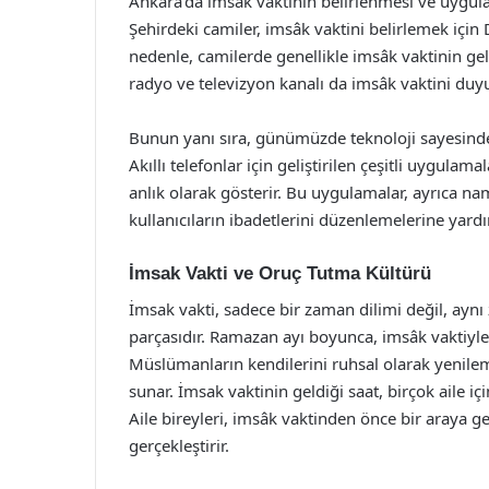
Ankara’da imsâk vaktinin belirlenmesi ve uygu
Şehirdeki camiler, imsâk vaktini belirlemek için 
nedenle, camilerde genellikle imsâk vaktinin gel
radyo ve televizyon kanalı da imsâk vaktini duyu
Bunun yanı sıra, günümüzde teknoloji sayesinde
Akıllı telefonlar için geliştirilen çeşitli uygula
anlık olarak gösterir. Bu uygulamalar, ayrıca nam
kullanıcıların ibadetlerini düzenlemelerine yardı
İmsak Vakti ve Oruç Tutma Kültürü
İmsak vakti, sadece bir zaman dilimi değil, ay
parçasıdır. Ramazan ayı boyunca, imsâk vaktiyle b
Müslümanların kendilerini ruhsal olarak yenilemel
sunar. İmsak vaktinin geldiği saat, birçok aile i
Aile bireyleri, imsâk vaktinden önce bir araya g
gerçekleştirir.