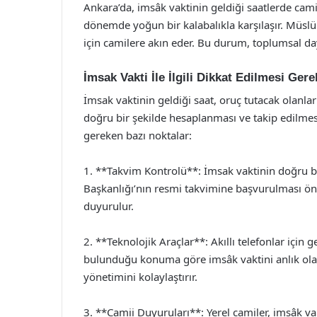
Ankara’da, imsâk vaktinin geldiği saatlerde camil
dönemde yoğun bir kalabalıkla karşılaşır. Müsl
için camilere akın eder. Bu durum, toplumsal da
İmsak Vakti İle İlgili Dikkat Edilmesi Gere
İmsak vaktinin geldiği saat, oruç tutacak olanla
doğru bir şekilde hesaplanması ve takip edilmes
gereken bazı noktalar:
1. **Takvim Kontrolü**: İmsak vaktinin doğru bir
Başkanlığı’nın resmi takvimine başvurulması ön
duyurulur.
2. **Teknolojik Araçlar**: Akıllı telefonlar için g
bulunduğu konuma göre imsâk vaktini anlık olar
yönetimini kolaylaştırır.
3. **Camii Duyuruları**: Yerel camiler, imsâk v