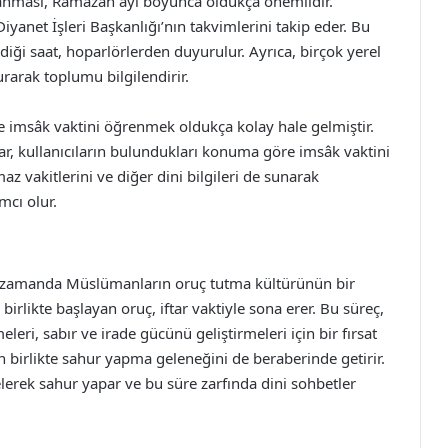
lanması, Ramazan ayı boyunca oldukça önemlidir.
Diyanet İşleri Başkanlığı’nın takvimlerini takip eder. Bu
diği saat, hoparlörlerden duyurulur. Ayrıca, birçok yerel
rarak toplumu bilgilendirir.
 imsâk vaktini öğrenmek oldukça kolay hale gelmiştir.
malar, kullanıcıların bulundukları konuma göre imsâk vaktini
az vakitlerini ve diğer dini bilgileri de sunarak
mcı olur.
nı zamanda Müslümanların oruç tutma kültürünün bir
irlikte başlayan oruç, iftar vaktiyle sona erer. Bu süreç,
eri, sabır ve irade gücünü geliştirmeleri için bir fırsat
çin birlikte sahur yapma geleneğini de beraberinde getirir.
elerek sahur yapar ve bu süre zarfında dini sohbetler