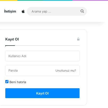
Sitemap
Arama
İletişim
yap
...
Kayıt Ol
Unuttunuz mu?
Beni hatırla
Kayıt Ol