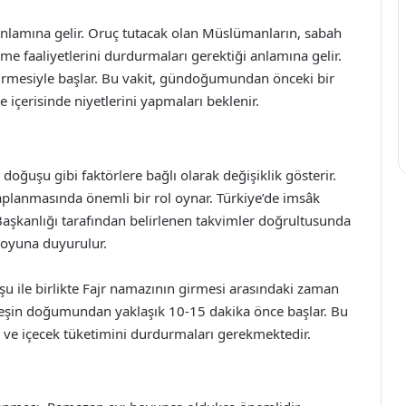
anlamına gelir. Oruç tutacak olan Müslümanların, sabah
 faaliyetlerini durdurmaları gerektiği anlamına gelir.
girmesiyle başlar. Bu vakit, gündoğumundan önceki bir
 içerisinde niyetlerini yapmaları beklenir.
ğuşu gibi faktörlere bağlı olarak değişiklik gösterir.
planmasında önemli bir rol oynar. Türkiye’de imsâk
 Başkanlığı tarafından belirlenen takvimler doğrultusunda
muoyuna duyurulur.
 ile birlikte Fajr namazının girmesi arasındaki zaman
güneşin doğumundan yaklaşık 10-15 dakika önce başlar. Bu
ek ve içecek tüketimini durdurmaları gerekmektedir.