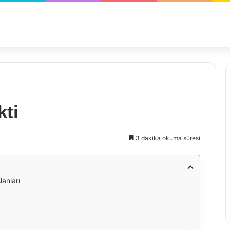
kti
3 dakika okuma süresi
anları