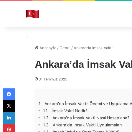
Anasayfa
/
Genel
/
Ankara’da İmsak Vakti
Ankara’da İmsak Va
31 Temmuz 2025
Facebook
X
Ankara'da İmsak Vakti: Önemi ve Uygulama Al
İmsak Vakti Nedir?
LinkedIn
Ankara'da İmsak Vakti Nasıl Hesaplanır?
Pinterest
Ankara'da İmsak Vakti Uygulamaları
İmsak Vakti ve Oruç Tutma Kültürü