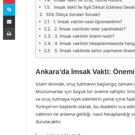
Skype
İmsak Vakti İle İlgili Dikkat Edilmesi Gere
SSS (Sıkça Sorulan Sorular)
E-Posta ile paylaş
1. İmsak vaktini nasıl öğrenebilirim?
Yazdır
2. İmsak vaktinde neler yapılmalıdır?
3. İmsak vaktinin önemi nedir?
4. İmsak vaktinin hesaplanmasında hangi f
5. İmsak vaktinde sahur yapmanın önemi
Ankara’da İmsak Vakti: Önemi
İslam dininde, oruç tutmanın başlangıç zamanı 
Müslümanlar için büyük bir öneme sahiptir. İm
ve oruç tutmaya niyet edenlerin yeme içme faaliy
Türkiye’nin başkenti olarak, bu ibadetin icra ed
vaktinin ne anlama geldiği, nasıl hesaplandığı 
durulacaktır.