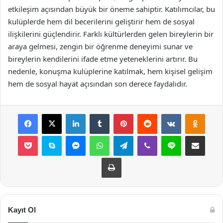
etkileşim açısından büyük bir öneme sahiptir. Katılımcılar, bu
kulüplerde hem dil becerilerini geliştirir hem de sosyal
ilişkilerini güçlendirir. Farklı kültürlerden gelen bireylerin bir
araya gelmesi, zengin bir öğrenme deneyimi sunar ve
bireylerin kendilerini ifade etme yeteneklerini artırır. Bu
nedenle, konuşma kulüplerine katılmak, hem kişisel gelişim
hem de sosyal hayat açısından son derece faydalıdır.
Facebook
X
LinkedIn
Tumblr
Pinterest
Reddit
VKontakte
Odnok
Pocket
Skype
Messenger
WhatsApp
Telegram
Viber
Line
E-Posta ile payla
Yazdır
Kayıt Ol