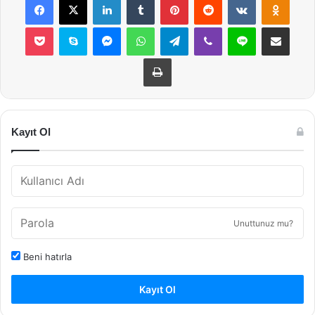
Pocket
Skype
Messenger
WhatsApp
Telegram
Viber
Line
E-Posta ile payla
Yazdır
Kayıt Ol
Unuttunuz mu?
Beni hatırla
Kayıt Ol