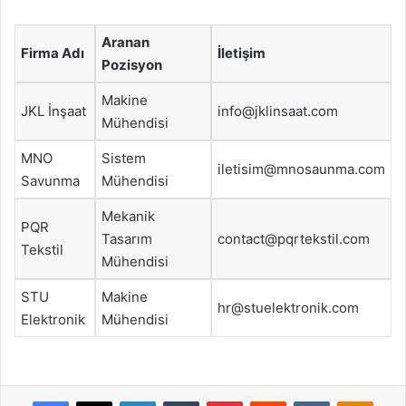
Aranan
Firma Adı
İletişim
Pozisyon
Makine
JKL İnşaat
info@jklinsaat.com
Mühendisi
MNO
Sistem
iletisim@mnosaunma.com
Savunma
Mühendisi
Mekanik
PQR
Tasarım
contact@pqrtekstil.com
Tekstil
Mühendisi
STU
Makine
hr@stuelektronik.com
Elektronik
Mühendisi
Facebook
X
LinkedIn
Tumblr
Pinterest
Reddit
VKontakte
Odnok