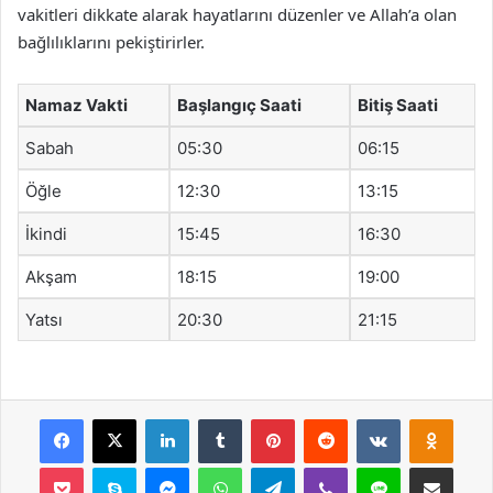
vakitleri dikkate alarak hayatlarını düzenler ve Allah’a olan
bağlılıklarını pekiştirirler.
Namaz Vakti
Başlangıç Saati
Bitiş Saati
Sabah
05:30
06:15
Öğle
12:30
13:15
İkindi
15:45
16:30
Akşam
18:15
19:00
Yatsı
20:30
21:15
Facebook
X
LinkedIn
Tumblr
Pinterest
Reddit
VKontakte
Odnok
Pocket
Skype
Messenger
WhatsApp
Telegram
Viber
Line
E-Posta ile payla