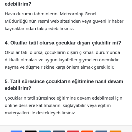
edebilirim?
Hava durumu tahminlerini Meteoroloji Genel
Müdürlüğü’nün resmi web sitesinden veya güvenilir haber
kaynaklarından takip edebilirsiniz.
4. Okullar tatil olursa çocuklar dışarı çıkabilir mi?
Okullar tatil olursa, çocukların dışarı çıkması durumunda
dikkatli olmaları ve uygun kıyafetler giymeleri önemlidir.
Kayma ve düşme riskine karşı önlem almak gereklidir.
5. Tatil süresince çocukların eğitimine nasıl devam
edebilirim?
Çocukların tatil süresince eğitimine devam edebilmesi için
online derslere katılmalarını sağlayabilir veya eğitim
materyalleri ile destekleyebilirsiniz.
Facebook
X
LinkedIn
Tumblr
Pinterest
Reddit
VKontakte
Odnok