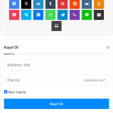
Pocket
Skype
Messenger
WhatsApp
Telegram
Viber
Line
E-Posta ile payla
Yazdır
Kayıt Ol
Unuttunuz mu?
Beni hatırla
Kayıt Ol