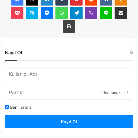
Pocket
Skype
Messenger
WhatsApp
Telegram
Viber
Line
E-Posta ile payla
Yazdır
Kayıt Ol
Unuttunuz mu?
Beni hatırla
Kayıt Ol