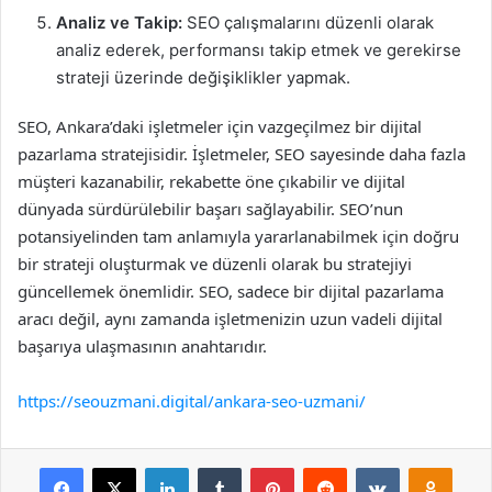
Analiz ve Takip:
SEO çalışmalarını düzenli olarak
analiz ederek, performansı takip etmek ve gerekirse
strateji üzerinde değişiklikler yapmak.
SEO, Ankara’daki işletmeler için vazgeçilmez bir dijital
pazarlama stratejisidir. İşletmeler, SEO sayesinde daha fazla
müşteri kazanabilir, rekabette öne çıkabilir ve dijital
dünyada sürdürülebilir başarı sağlayabilir. SEO’nun
potansiyelinden tam anlamıyla yararlanabilmek için doğru
bir strateji oluşturmak ve düzenli olarak bu stratejiyi
güncellemek önemlidir. SEO, sadece bir dijital pazarlama
aracı değil, aynı zamanda işletmenizin uzun vadeli dijital
başarıya ulaşmasının anahtarıdır.
https://seouzmani.digital/ankara-seo-uzmani/
Facebook
X
LinkedIn
Tumblr
Pinterest
Reddit
VKontakte
Odnok