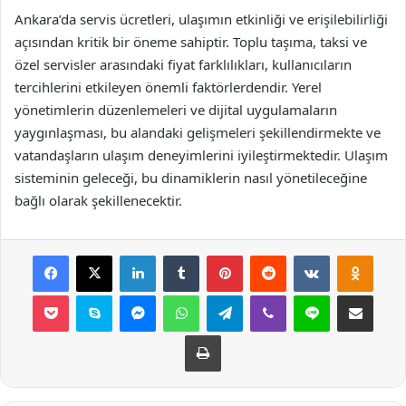
Ankara’da servis ücretleri, ulaşımın etkinliği ve erişilebilirliği
açısından kritik bir öneme sahiptir. Toplu taşıma, taksi ve
özel servisler arasındaki fiyat farklılıkları, kullanıcıların
tercihlerini etkileyen önemli faktörlerdendir. Yerel
yönetimlerin düzenlemeleri ve dijital uygulamaların
yaygınlaşması, bu alandaki gelişmeleri şekillendirmekte ve
vatandaşların ulaşım deneyimlerini iyileştirmektedir. Ulaşım
sisteminin geleceği, bu dinamiklerin nasıl yönetileceğine
bağlı olarak şekillenecektir.
Facebook
X
LinkedIn
Tumblr
Pinterest
Reddit
VKontakte
Odnok
Pocket
Skype
Messenger
WhatsApp
Telegram
Viber
Line
E-Posta ile payla
Yazdır