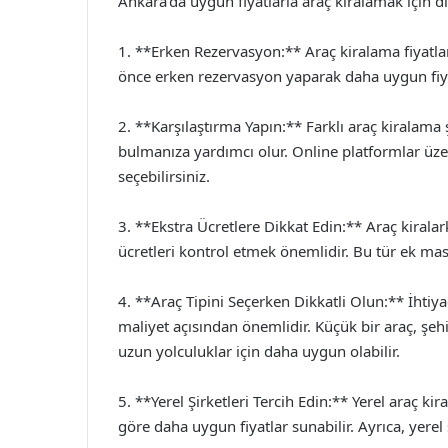
Ankara’da uygun fiyatlarla araç kiralamak için 
1. **Erken Rezervasyon:** Araç kiralama fiyatlar
önce erken rezervasyon yaparak daha uygun fiyatl
2. **Karşılaştırma Yapın:** Farklı araç kiralama 
bulmanıza yardımcı olur. Online platformlar üzer
seçebilirsiniz.
3. **Ekstra Ücretlere Dikkat Edin:** Araç kiralark
ücretleri kontrol etmek önemlidir. Bu tür ek masra
4. **Araç Tipini Seçerken Dikkatli Olun:** İhti
maliyet açısından önemlidir. Küçük bir araç, şehir
uzun yolculuklar için daha uygun olabilir.
5. **Yerel Şirketleri Tercih Edin:** Yerel araç ki
göre daha uygun fiyatlar sunabilir. Ayrıca, yerel 