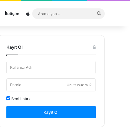
Sitemap
Arama
İletişim
yap
...
Kayıt Ol
Unuttunuz mu?
Beni hatırla
Kayıt Ol